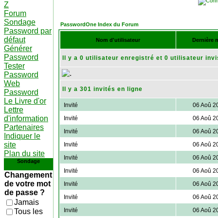
Z
Forum
Sondage
PasswordOne Index du Forum
Password par
défaut
Nom d'utilisateur
Dernière m
Générer
Password
Il y a 0 utilisateur enregistré et 0 utilisateur inv
Tester
Password
Web
Il y a 301 invités en ligne
Password
Le Livre d'or
Invité
06 Aoû 2
Lettre
d'information
Invité
06 Aoû 2
Partenaires
Invité
06 Aoû 2
Indiquer le
site
Invité
06 Aoû 2
Plan du site
Invité
06 Aoû 2
Sondage
Invité
06 Aoû 2
Changement
de votre mot
Invité
06 Aoû 2
de passe ?
Invité
06 Aoû 2
Jamais
Invité
06 Aoû 2
Tous les