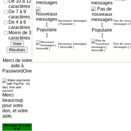
De 10 à 12
caractères
De 7 à 9
caractères
Nouveaux messages
Pas de nou
De 4 à 6
[ Populaire ]
messages [ P
caractères
Moins de 3
caractères
Voter
Nouveaux messages
Pas de nou
[ Verrouillé ]
messages [ Ve
Résultats
Merci de votre
aide à
PasswordOne
Merci
beaucoup
pour votre
don, et votre
aide.
Message du Livre
d'or