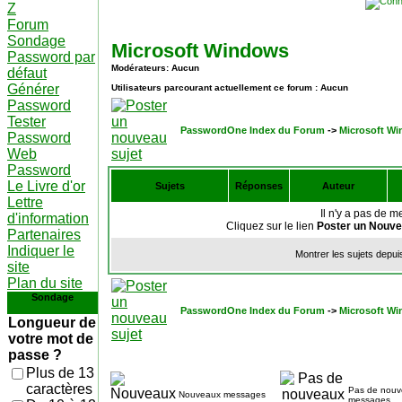
Z
Forum
Sondage
Microsoft Windows
Password par
Modérateurs: Aucun
défaut
Générer
Utilisateurs parcourant actuellement ce forum : Aucun
Password
Tester
PasswordOne Index du Forum
->
Microsoft W
Password
Web
Password
Le Livre d'or
Sujets
Réponses
Auteur
Lettre
Il n'y a pas de 
d'information
Cliquez sur le lien
Poster un Nouve
Partenaires
Indiquer le
Montrer les sujets depui
site
Plan du site
Sondage
PasswordOne Index du Forum
->
Microsoft W
Longueur de
votre mot de
passe ?
Plus de 13
caractères
Pas de nou
Nouveaux messages
messages