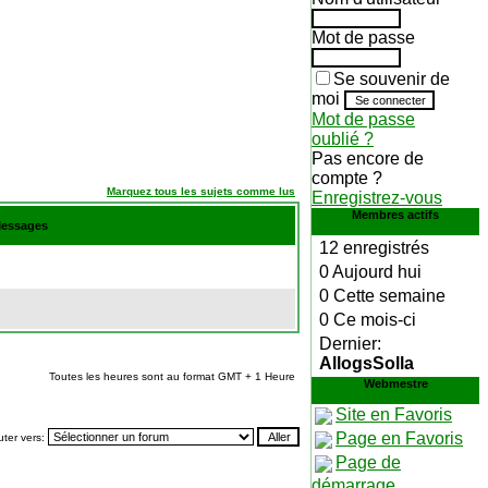
Mot de passe
Se souvenir de
moi
Mot de passe
oublié ?
Pas encore de
compte ?
Marquez tous les sujets comme lus
Enregistrez-vous
Membres actifs
Messages
12 enregistrés
0 Aujourd hui
0 Cette semaine
0 Ce mois-ci
Dernier:
AllogsSolla
Toutes les heures sont au format GMT + 1 Heure
Webmestre
Site en Favoris
Page en Favoris
ter vers:
Page de
démarrage