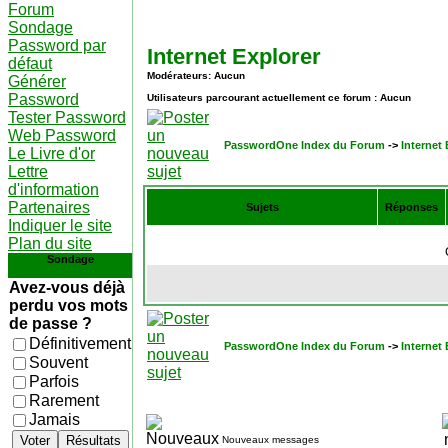
Forum
Sondage
Password par
Internet Explorer
défaut
Modérateurs: Aucun
Générer
Password
Utilisateurs parcourant actuellement ce forum : Aucun
Tester Password
Web Password
PasswordOne Index du Forum
->
Internet 
Le Livre d'or
Lettre
d'information
Partenaires
Sujets
Réponses
Indiquer le site
Plan du site
Sondage
Avez-vous déjà
perdu vos mots
de passe ?
Définitivement
PasswordOne Index du Forum
->
Internet 
Souvent
Parfois
Rarement
Jamais
Voter
Résultats
Nouveaux messages