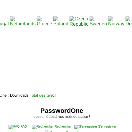
2115142
Total des téléchargements
:
|
Total des fichiers à
PasswordOne
des remèdes à vos mots de passe !
FAQ
Rechercher
S'enregistrer