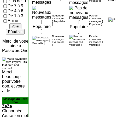
Plus de 10
messages
De 7 à 9
De 4 à 6
De 1 à 3
Nouveaux
Pas de
messages
nouveaux
Aucun
[ Populaire
messages [
]
Populaire ]
Voter
Résultats
Nouveaux
Pas de
messages
nouveaux
Merci de votre
[ Verrouillé
messages [
]
Verrouillé ]
aide à
PasswordOne
Merci
beaucoup
pour votre
don, et votre
aide.
Message du Livre
d'or
ZaZa
Ok poupée,
j'aurai ton mot