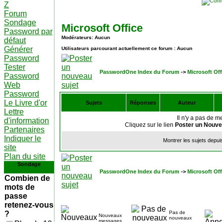
Z
Forum
Sondage
Microsoft Office
Password par
Modérateurs: Aucun
défaut
Générer
Utilisateurs parcourant actuellement ce forum : Aucun
Password
Tester
PasswordOne Index du Forum
->
Microsoft Off
Password
Web
Password
Le Livre d'or
Sujets
Réponses
Auteur
Lettre
Il n'y a pas de 
d'information
Cliquez sur le lien
Poster un Nouve
Partenaires
Indiquer le
Montrer les sujets depui
site
Plan du site
Sondage
PasswordOne Index du Forum
->
Microsoft Off
Combien de
mots de
passe
retenez-vous
?
Pas de
Nouveaux
nouveaux
messages