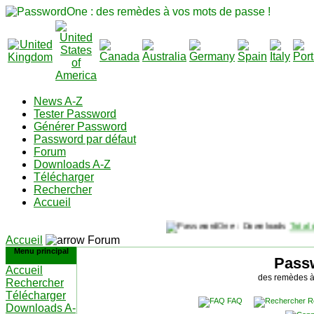
News A-Z
Tester Password
Générer Password
Password par défaut
Forum
Downloads A-Z
Télécharger
Rechercher
Accueil
Total d
Accueil
Forum
Menu principal
Pass
Accueil
des remèdes à
Rechercher
Télécharger
FAQ
R
Downloads A-