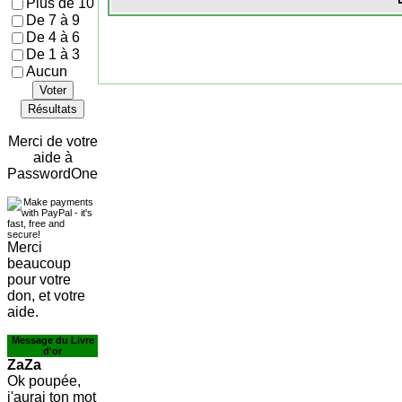
Plus de 10
De 7 à 9
De 4 à 6
De 1 à 3
Aucun
Voter
Résultats
Merci de votre
aide à
PasswordOne
Merci
beaucoup
pour votre
don, et votre
aide.
Message du Livre
d'or
ZaZa
Ok poupée,
j'aurai ton mot