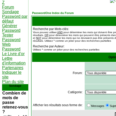
Z
Forum
Sondage
PasswordOne Index du Forum
Password par
défaut
Générer
Recherche par Mots-clés:
Password
Vous pouvez utiliser
AND
pour déterminer les mots qui doivent être p
Tester
résultats,
OR
pour déterminer les mots qui peuvent être présents dans
et
NOT
pour déterminer les mots qui ne devraient pas être présents d
Password
résultats. Utilisez * comme un joker pour des recherches partielles
Web
Recherche par Auteur:
Password
Utilisez * comme un joker pour des recherches partielles
Le Livre d'or
Opti
Lettre
d'information
Partenaires
Indiquer le
Forum:
site
Plan du site
Sondage
Catégorie:
Combien de
mots de
passe
Afficher les résultats sous forme de:
Messages
Suje
retenez-vous
?