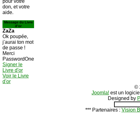
pour votre
don, et votre
aide.
Message du Livre
d'or
ZaZa
Ok poupée,
j'aurai ton mot
de passe !
Merci
PasswordOne
Signer le
Livre d'or
Voir le Livre
d'or
© 
Joomla!
est un logici
Designed by
P
*** Partenaires :
Vision 