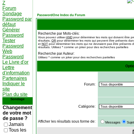
Z
Forum
Sondage
PasswordOne Index du Forum
Password par
défaut
Générer
Recherche par Mots-clés:
Password
Vous pouvez utiliser
AND
pour déterminer les mots qui doivent être p
Tester
résultats,
OR
pour déterminer les mots qui peuvent être présents dans
et
NOT
pour déterminer les mots qui ne devraient pas être présents d
Password
résultats. Utilisez * comme un joker pour des recherches partielles
Web
Recherche par Auteur:
Password
Utilisez * comme un joker pour des recherches partielles
Le Livre d'or
Opti
Lettre
d'information
Partenaires
Indiquer le
Forum:
site
Plan du site
Sondage
Catégorie:
Changement
de votre mot
de passe ?
Afficher les résultats sous forme de:
Messages
Suje
Jamais
Tous les