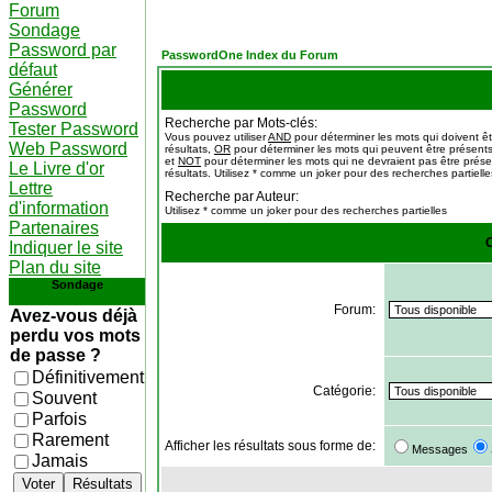
Forum
Sondage
Password par
PasswordOne Index du Forum
défaut
Générer
Password
Recherche par Mots-clés:
Tester Password
Vous pouvez utiliser
AND
pour déterminer les mots qui doivent ê
Web Password
résultats,
OR
pour déterminer les mots qui peuvent être présents
et
NOT
pour déterminer les mots qui ne devraient pas être prése
Le Livre d'or
résultats. Utilisez * comme un joker pour des recherches partielle
Lettre
Recherche par Auteur:
d'information
Utilisez * comme un joker pour des recherches partielles
Partenaires
O
Indiquer le site
Plan du site
Sondage
Forum:
Avez-vous déjà
perdu vos mots
de passe ?
Définitivement
Catégorie:
Souvent
Parfois
Rarement
Afficher les résultats sous forme de:
Messages
Jamais
Voter
Résultats