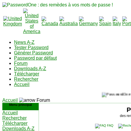
News A-Z
Tester Password
Générer Password
Password par défaut
Forum
Downloads A-Z
Télécharger
Rechercher
Accueil
Accueil
Forum
Menu principal
P
Accueil
des re
Rechercher
Télécharger
FAQ
Downloads A-Z