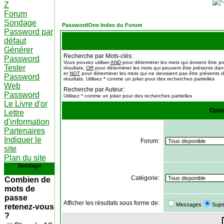
Z
Forum
Sondage
PasswordOne Index du Forum
Password par
défaut
Générer
Recherche par Mots-clés:
Password
Vous pouvez utiliser
AND
pour déterminer les mots qui doivent être p
Tester
résultats,
OR
pour déterminer les mots qui peuvent être présents dans
et
NOT
pour déterminer les mots qui ne devraient pas être présents d
Password
résultats. Utilisez * comme un joker pour des recherches partielles
Web
Recherche par Auteur:
Password
Utilisez * comme un joker pour des recherches partielles
Le Livre d'or
Opti
Lettre
d'information
Partenaires
Indiquer le
Forum:
site
Plan du site
Sondage
Catégorie:
Combien de
mots de
passe
Afficher les résultats sous forme de:
Messages
Suje
retenez-vous
?