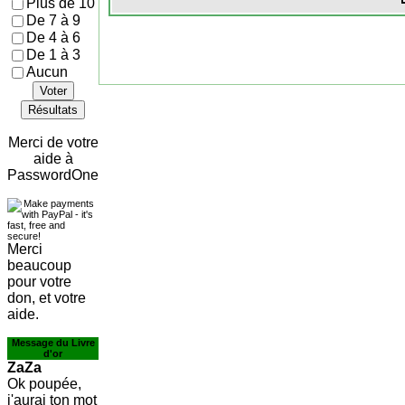
Plus de 10
De 7 à 9
De 4 à 6
De 1 à 3
Aucun
Voter
Résultats
Merci de votre
aide à
PasswordOne
Merci
beaucoup
pour votre
don, et votre
aide.
Message du Livre
d'or
ZaZa
Ok poupée,
j'aurai ton mot