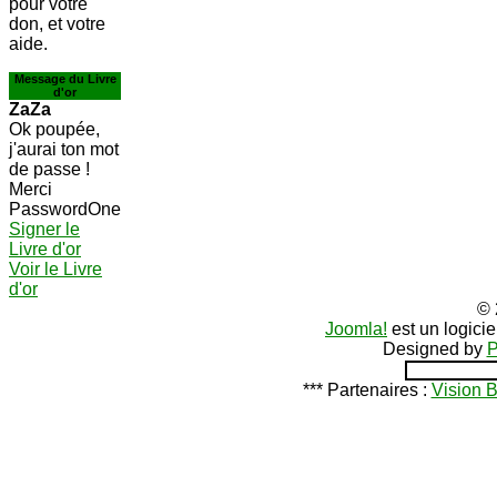
pour votre
don, et votre
aide.
Message du Livre
d'or
ZaZa
Ok poupée,
j'aurai ton mot
de passe !
Merci
PasswordOne
Signer le
Livre d'or
Voir le Livre
d'or
© 
Joomla!
est un logici
Designed by
P
*** Partenaires :
Vision 