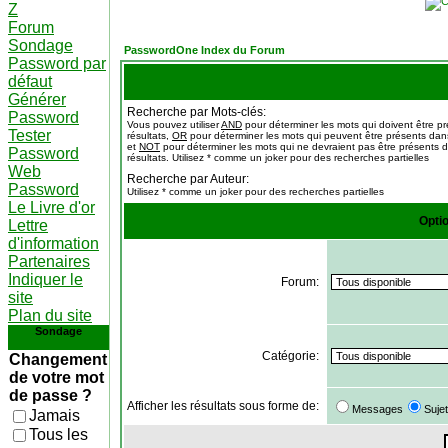
Z
Forum
Sondage
PasswordOne Index du Forum
Password par
défaut
Générer
Recherche par Mots-clés:
Password
Vous pouvez utiliser
AND
pour déterminer les mots qui doivent être p
Tester
résultats,
OR
pour déterminer les mots qui peuvent être présents dans
et
NOT
pour déterminer les mots qui ne devraient pas être présents d
Password
résultats. Utilisez * comme un joker pour des recherches partielles
Web
Recherche par Auteur:
Password
Utilisez * comme un joker pour des recherches partielles
Le Livre d'or
Opti
Lettre
d'information
Partenaires
Indiquer le
Forum:
site
Plan du site
Sondage
Catégorie:
Changement
de votre mot
de passe ?
Afficher les résultats sous forme de:
Messages
Suje
Jamais
Tous les