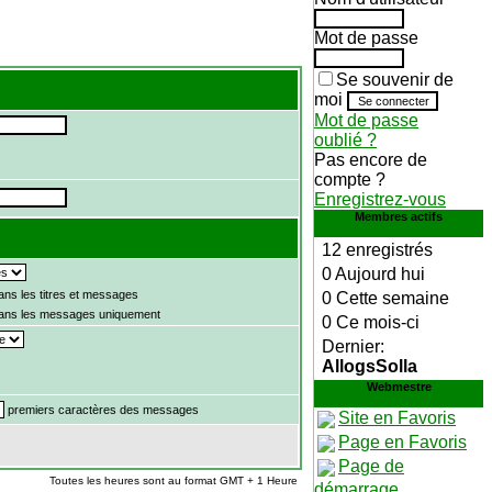
Mot de passe
Se souvenir de
moi
Mot de passe
oublié ?
Pas encore de
compte ?
Enregistrez-vous
Membres actifs
12 enregistrés
0 Aujourd hui
ns les titres et messages
0 Cette semaine
ans les messages uniquement
0 Ce mois-ci
Dernier:
AllogsSolla
Webmestre
premiers caractères des messages
Site en Favoris
Page en Favoris
Page de
Toutes les heures sont au format GMT + 1 Heure
démarrage