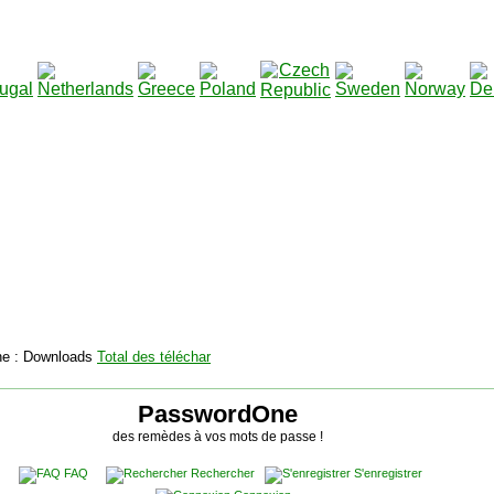
2115138
Total des téléchargements
:
|
Total des fichiers à té
PasswordOne
des remèdes à vos mots de passe !
FAQ
Rechercher
S'enregistrer