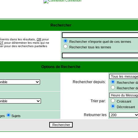
Connexion
Rechercher
ésents dans les résultats,
OR
pour
Rechercher n'importe quel de ces termes
OT
pour déterminer les mots qui ne
ker pour des recherches partielles
Rechercher tous les termes
Options de Recherche
Rechercher depuis:
Rechercher da
Rechercher d
Trier par:
Croissant
Décroissant
Retourner les
ges
Sujets