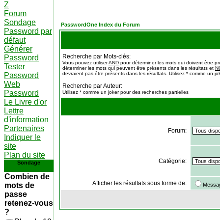
Z
Forum
Sondage
PasswordOne Index du Forum
Password par
défaut
Générer
Recherche par Mots-clés:
Password
Vous pouvez utiliser
AND
pour déterminer les mots qui doivent être pr
Tester
déterminer les mots qui peuvent être présents dans les résultats et
N
devraient pas être présents dans les résultats. Utilisez * comme un jo
Password
Web
Recherche par Auteur:
Password
Utilisez * comme un joker pour des recherches partielles
Le Livre d'or
Lettre
d'information
Partenaires
Forum:
Indiquer le
site
Plan du site
Catégorie:
Sondage
Combien de
Afficher les résultats sous forme de:
mots de
Messa
passe
retenez-vous
?