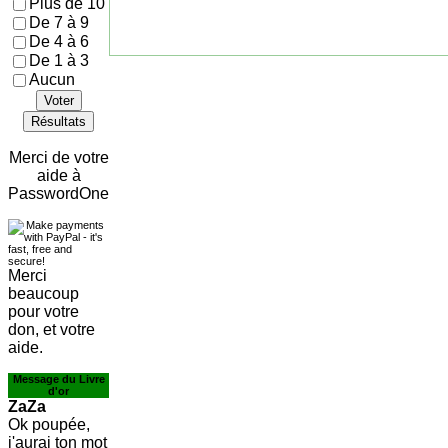
Plus de 10
De 7 à 9
De 4 à 6
De 1 à 3
Aucun
Voter
Résultats
Merci de votre
aide à
PasswordOne
Merci
beaucoup
pour votre
don, et votre
aide.
Message du Livre
d'or
ZaZa
Ok poupée,
j'aurai ton mot