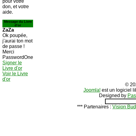
pour votre
don, et votre
aide.
Message du Livre
d'or
ZaZa
Ok poupée,
j'aurai ton mot
de passe !
Merci
PasswordOne
Signer le
Livre d'or
Voir le Livre
d'or
© 20
Joomla!
est un logiciel 
Designed by
Pas
*** Partenaires :
Vision Bud