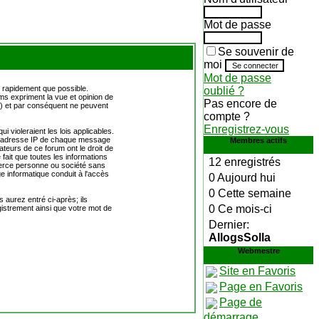
Mot de passe
Se souvenir de
moi
Mot de passe
 rapidement que possible.
oublié ?
s expriment la vue et opinion de
Pas encore de
) et par conséquent ne peuvent
compte ?
Enregistrez-vous
violeraient les lois applicables.
. L'adresse IP de chaque message
Membres actifs
ateurs de ce forum ont le droit de
 fait que toutes les informations
12 enregistrés
erce personne ou société sans
e informatique conduit à l'accès
0 Aujourd hui
0 Cette semaine
 aurez entré ci-après; ils
0 Ce mois-ci
egistrement ainsi que votre mot de
Dernier:
AllogsSolla
Webmestre
Site en Favoris
Page en Favoris
Page de
démarrage