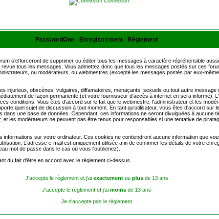
Connexion
PasswordOne - Enregistrement - Règlement
rum s'efforceront de supprimer ou éditer tous les messages à caractère répréhensible aussi
 en revue tous les messages. Vous admettez donc que tous les messages postés sur ces forum
administrateurs, ou modérateurs, ou webmestres (excepté les messages postés par eux-même
injurieux, obscènes, vulgaires, diffamatoires, menaçants, sexuels ou tout autre message qui 
mmédiatement de façon permanente (et votre fournisseur d'accès à internet en sera informé)
r ces conditions. Vous êtes d'accord sur le fait que le webmestre, l'administrateur et les modér
mporte quel sujet de discussion à tout moment. En tant qu'utilisateur, vous êtes d'accord sur le
s dans une base de données. Cependant, ces informations ne seront divulguées à aucune ti
, et les modérateurs ne peuvent pas être tenus pour responsables si une tentative de piratag
s informations sur votre ordinateur. Ces cookies ne contiendront aucune information que vous
tilisation. L'adresse e-mail est uniquement utilisée afin de confirmer les détails de votre enr
au mot de passe dans le cas où vous l'oublieriez).
nt du fait d'être en accord avec le règlement ci-dessus.
J'accepte le règlement et j'ai
exactement
ou
plus
de 13 ans
J'accepte le règlement et j'ai
moins
de 13 ans
Je n'accepte pas le règlement