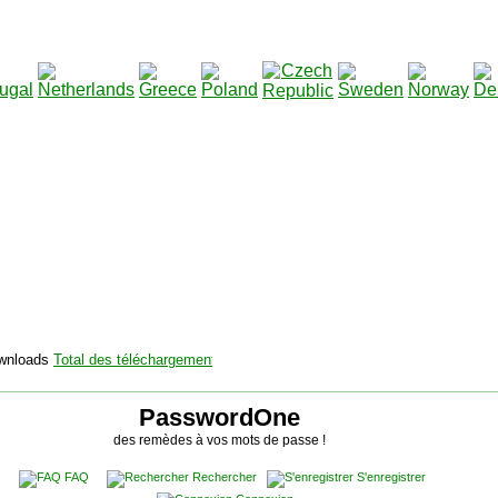
2115129
Total des téléchargements
:
|
Total des fichiers à télécharg
PasswordOne
des remèdes à vos mots de passe !
FAQ
Rechercher
S'enregistrer