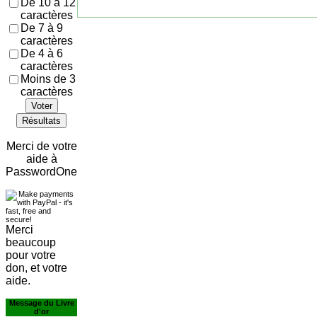
De 10 à 12
caractères
De 7 à 9
caractères
De 4 à 6
caractères
Moins de 3
caractères
Voter
Résultats
Merci de votre
aide à
PasswordOne
Merci
beaucoup
pour votre
don, et votre
aide.
Message du Livre
d'or