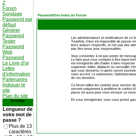
Z
Forum
Sondage
PasswordOne Index du Forum
Password par
défaut
Générer
Password
Les administrateurs et modérateurs de ce fo
Tester
Toutefois, il leur est impossible de passer
leurs auteurs respectifs, et non pas des 
Password
pas être tenus pour responsables.
Web
Vous consentez à ne pas poster de messages 
Password
Le faire peut vous conduire à être banni i
Le Livre d'or
est enregistrée afin d'aider à faire respecte
supprimer, éditer, déplacer ou verrouiller n'i
Lettre
que vous donnerez ci-après seront stockée
d'information
votre accord. Le webmestre, l'administrateur
de ces données.
Partenaires
Indiquer le
Ce forum utilise les cookies pour stocker de
servent uniquement à améliorer le confort d'u
site
passe (et aussi pour vous envoyer un nouve
Plan du site
En vous enregistrant, vous vous portez gara
Sondage
Longueur de
votre mot de
passe ?
Plus de 13
caractères