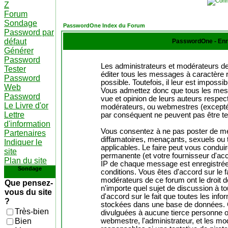
Z
Forum
Sondage
PasswordOne Index du Forum
Password par
défaut
PasswordOne - Enr
Générer
Password
Les administrateurs et modérateurs de
Tester
éditer tous les messages à caractère 
Password
possible. Toutefois, il leur est impos
Web
Vous admettez donc que tous les mes
Password
vue et opinion de leurs auteurs respect
Le Livre d'or
modérateurs, ou webmestres (except
Lettre
par conséquent ne peuvent pas être t
d'information
Vous consentez à ne pas poster de me
Partenaires
diffamatoires, menaçants, sexuels ou t
Indiquer le
applicables. Le faire peut vous condu
site
permanente (et votre fournisseur d'acc
Plan du site
IP de chaque message est enregistrée a
Sondage
conditions. Vous êtes d'accord sur le f
modérateurs de ce forum ont le droit de
Que pensez-
n'importe quel sujet de discussion à to
vous du site
d'accord sur le fait que toutes les in
?
stockées dans une base de données. C
Très-bien
divulguées à aucune tierce personne o
Bien
webmestre, l'administrateur, et les m