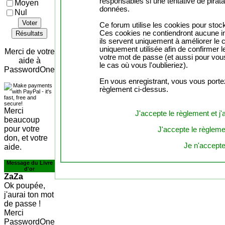
responsables si une tentative de pirat
Moyen
données.
Nul
Voter
Ce forum utilise les cookies pour stock
Ces cookies ne contiendront aucune in
Résultats
ils servent uniquement à améliorer le co
uniquement utilisée afin de confirmer l
Merci de votre
votre mot de passe (et aussi pour vo
aide à
le cas où vous l'oublieriez).
PasswordOne
En vous enregistrant, vous vous portez
règlement ci-dessus.
Merci
J'accepte le règlement et j'
beaucoup
pour votre
J'accepte le règlemen
don, et votre
Je n'accepte
aide.
Message du Livre
d'or
ZaZa
Ok poupée,
j'aurai ton mot
de passe !
Merci
PasswordOne