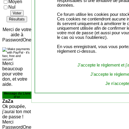
responsables si une tentative de pirat
Moyen
données.
Nul
Voter
Ce forum utilise les cookies pour stock
Ces cookies ne contiendront aucune in
Résultats
ils servent uniquement à améliorer le co
uniquement utilisée afin de confirmer l
Merci de votre
votre mot de passe (et aussi pour vo
aide à
le cas où vous l'oublieriez).
PasswordOne
En vous enregistrant, vous vous portez
règlement ci-dessus.
Merci
J'accepte le règlement et j'
beaucoup
pour votre
J'accepte le règlemen
don, et votre
Je n'accepte
aide.
Message du Livre
d'or
ZaZa
Ok poupée,
j'aurai ton mot
de passe !
Merci
PasswordOne