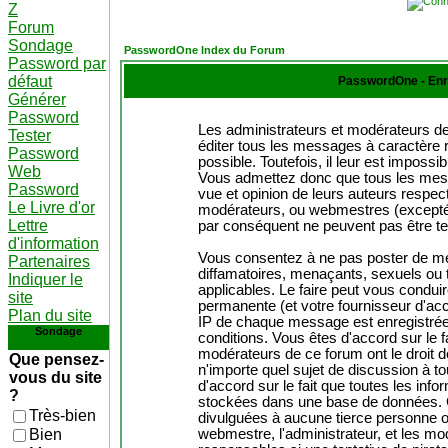
Z
Forum
Sondage
PasswordOne Index du Forum
Password par
défaut
PasswordOne - Enr
Générer
Password
Les administrateurs et modérateurs de
Tester
éditer tous les messages à caractère 
Password
possible. Toutefois, il leur est impos
Web
Vous admettez donc que tous les mes
Password
vue et opinion de leurs auteurs respect
Le Livre d'or
modérateurs, ou webmestres (except
Lettre
par conséquent ne peuvent pas être t
d'information
Vous consentez à ne pas poster de me
Partenaires
diffamatoires, menaçants, sexuels ou t
Indiquer le
applicables. Le faire peut vous condu
site
permanente (et votre fournisseur d'acc
Plan du site
IP de chaque message est enregistrée a
Sondage
conditions. Vous êtes d'accord sur le f
modérateurs de ce forum ont le droit de
Que pensez-
n'importe quel sujet de discussion à to
vous du site
d'accord sur le fait que toutes les in
?
stockées dans une base de données. C
Très-bien
divulguées à aucune tierce personne o
Bien
webmestre, l'administrateur, et les m