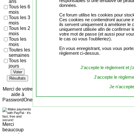
responsables si une tentative de pirat
ans
données.
Tous les 6
mois
Ce forum utilise les cookies pour stock
Tous les 3
Ces cookies ne contiendront aucune in
mois
ils servent uniquement à améliorer le co
Tous les 2
uniquement utilisée afin de confirmer l
mois
votre mot de passe (et aussi pour vo
Tous les
le cas où vous l'oublieriez).
mois
En vous enregistrant, vous vous portez
Toutes les
règlement ci-dessus.
semaines
Tous les
jours
J'accepte le règlement et j'
Voter
J'accepte le règlemen
Résultats
Je n'accepte
Merci de votre
aide à
PasswordOne
Merci
beaucoup