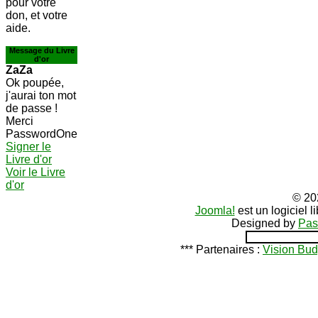
pour votre
don, et votre
aide.
Message du Livre
d'or
ZaZa
Ok poupée,
j'aurai ton mot
de passe !
Merci
PasswordOne
Signer le
Livre d'or
Voir le Livre
d'or
© 20
Joomla!
est un logiciel 
Designed by
Pas
*** Partenaires :
Vision Bud