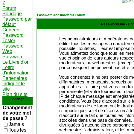
Z
Forum
Sondage
PasswordOne Index du Forum
Password par
défaut
PasswordOne - Enr
Générer
Password
Les administrateurs et modérateurs de
Tester
éditer tous les messages à caractère 
Password
possible. Toutefois, il leur est impos
Web
Vous admettez donc que tous les mes
Password
vue et opinion de leurs auteurs respect
Le Livre d'or
modérateurs, ou webmestres (except
Lettre
par conséquent ne peuvent pas être t
d'information
Vous consentez à ne pas poster de me
Partenaires
diffamatoires, menaçants, sexuels ou t
Indiquer le
applicables. Le faire peut vous condu
site
permanente (et votre fournisseur d'acc
Plan du site
IP de chaque message est enregistrée a
Sondage
conditions. Vous êtes d'accord sur le f
modérateurs de ce forum ont le droit de
Changement
n'importe quel sujet de discussion à to
de votre mot
d'accord sur le fait que toutes les in
de passe ?
stockées dans une base de données. C
Jamais
divulguées à aucune tierce personne o
Tous les
webmestre, l'administrateur, et les m