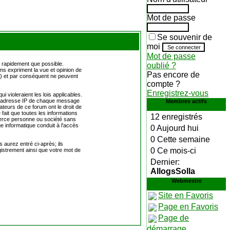
Mot de passe
Se souvenir de
moi
Mot de passe
 rapidement que possible.
oublié ?
s expriment la vue et opinion de
Pas encore de
) et par conséquent ne peuvent
compte ?
Enregistrez-vous
violeraient les lois applicables.
. L'adresse IP de chaque message
Membres actifs
ateurs de ce forum ont le droit de
 fait que toutes les informations
12 enregistrés
erce personne ou société sans
e informatique conduit à l'accès
0 Aujourd hui
0 Cette semaine
 aurez entré ci-après; ils
0 Ce mois-ci
egistrement ainsi que votre mot de
Dernier:
AllogsSolla
Webmestre
Site en Favoris
Page en Favoris
Page de
démarrage