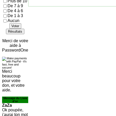
Plus de 10
De 7 à 9
De 4 à 6
De 1 à 3
Aucun
Voter
Résultats
Merci de votre
aide à
PasswordOne
Merci
beaucoup
pour votre
don, et votre
aide.
Message du Livre
d'or
ZaZa
Ok poupée,
j'aurai ton mot