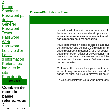
Z
Forum
Sondage
PasswordOne Index du Forum
Password par
défaut
Générer
Password
Les administrateurs et modérateurs de ce fo
Tester
Toutefois, il leur est impossible de passer
leurs auteurs respectifs, et non pas des 
Password
pas être tenus pour responsables.
Web
Vous consentez à ne pas poster de messages 
Password
Le faire peut vous conduire à être banni i
Le Livre d'or
est enregistrée afin d'aider à faire respecte
supprimer, éditer, déplacer ou verrouiller n'i
Lettre
que vous donnerez ci-après seront stockée
d'information
votre accord. Le webmestre, l'administrateur
de ces données.
Partenaires
Indiquer le
Ce forum utilise les cookies pour stocker de
servent uniquement à améliorer le confort d'u
site
passe (et aussi pour vous envoyer un nouve
Plan du site
En vous enregistrant, vous vous portez gara
Sondage
Combien de
mots de
passe
retenez-vous
?