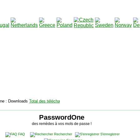
2115142
Total des téléchargements
:
|
Total des fichiers à t
PasswordOne
des remèdes à vos mots de passe !
FAQ
Rechercher
S'enregistrer