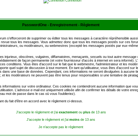
Connexion
PasswordOne - Enregistrement - Règlement
rum s'efforceront de supprimer ou éditer tous les messages à caractère répréhensible aussi
 en revue tous les messages. Vous admettez donc que tous les messages postés sur ces forum
administrateurs, ou modérateurs, ou webmestres (excepté les messages postés par eux-même
injurieux, obscènes, vulgaires, diffamatoires, menaçants, sexuels ou tout autre message qui 
mmédiatement de façon permanente (et votre fournisseur d'accès à internet en sera informé)
r ces conditions. Vous êtes d'accord sur le fait que le webmestre, l'administrateur et les modér
mporte quel sujet de discussion à tout moment. En tant qu'utilisateur, vous êtes d'accord sur le
s dans une base de données. Cependant, ces informations ne seront divulguées à aucune ti
, et les modérateurs ne peuvent pas être tenus pour responsables si une tentative de piratag
s informations sur votre ordinateur. Ces cookies ne contiendront aucune information que vous
tilisation. L'adresse e-mail est uniquement utilisée afin de confirmer les détails de votre enr
au mot de passe dans le cas où vous l'oublieriez).
nt du fait d'être en accord avec le règlement ci-dessus.
J'accepte le règlement et j'ai
exactement
ou
plus
de 13 ans
J'accepte le règlement et j'ai
moins
de 13 ans
Je n'accepte pas le règlement