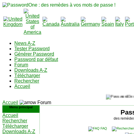
News A-Z
Tester Password
Générer Password
Password par défaut
Forum
Downloads A-Z
Télécharger
Rechercher
Accueil
Accueil
Forum
Menu principal
Pas
Accueil
des remèdes
Rechercher
Télécharger
FAQ
Downloads A-Z