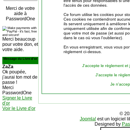
être tenus pour responsables si une 
l'accès de ces données.
Merci de votre
aide à
Ce forum utilise les cookies pour st
PasswordOne
Ces cookies ne contiendront aucune 
ils servent uniquement à améliorer le
uniquement utilisée afin de confirmer
que votre mot de passe (et aussi p
dans le cas où vous l'oublieriez).
Merci beaucoup
pour votre don, et
En vous enregistrant, vous vous port
votre aide.
règlement ci-dessus.
Message du Livre d'or
J'accepte le règlement et 
ZaZa
Ok poupée,
J'accepte le règlem
j'aurai ton mot de
passe !
Je n'accep
Merci
PasswordOne
Signer le Livre
d'or
Voir le Livre d'or
© 20
Joomla!
est un logiciel 
Designed by
Pas