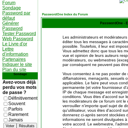
Forum
Sondage
Password par
PasswordOne Index du Forum
défaut
Générer
PasswordOne - E
Password
Tester Password
Les administrateurs et modérateurs 
Web Password
éditer tous les messages à caractè
Le Livre d'or
possible. Toutefois, il leur est imp
Lettre
Vous admettez donc que tous les me
d'information
vue et opinion de leurs auteurs resp
Partenaires
modérateurs, ou webmestres (excep
Indiquer le site
par conséquent ne peuvent pas être
Plan du site
Vous consentez à ne pas poster de 
Sondage
diffamatoires, menaçants, sexuels ou
Avez-vous déjà
applicables. Le faire peut vous con
perdu vos mots
permanente (et votre fournisseur d'
IP de chaque message est enregistré
de passe ?
conditions. Vous êtes d'accord sur le
Définitivement
les modérateurs de ce forum ont le d
Souvent
verrouiller n'importe quel sujet de 
Parfois
qu'utilisateur, vous êtes d'accord su
Rarement
donnerez ci-après seront stockées
informations ne seront divulguées à
Jamais
votre accord. Le webmestre, l'admin
Voter
Résultats