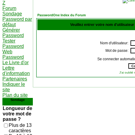
Z
Forum
Sondage
PasswordOne Index du Forum
Password par
défaut
Veuillez entrer votre nom d'utilisateu
Générer
Password
Tester
Nom d'utilisateur:
Password
Mot de passe:
Web
Password
Se connecter automati
Le Livre d'or
Lettre
d'information
J'ai oubli
Partenaires
Indiquer le
site
Plan du site
Sondage
Longueur de
votre mot de
passe ?
Plus de 13
caractères