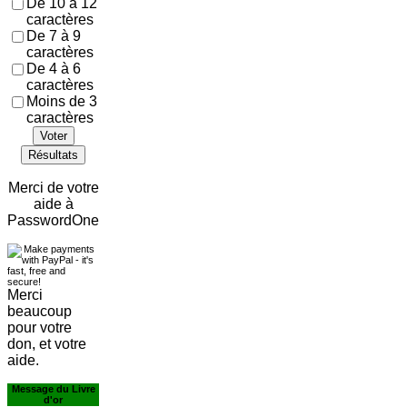
De 10 à 12
caractères
De 7 à 9
caractères
De 4 à 6
caractères
Moins de 3
caractères
Voter
Résultats
Merci de votre
aide à
PasswordOne
Merci
beaucoup
pour votre
don, et votre
aide.
Message du Livre
d'or