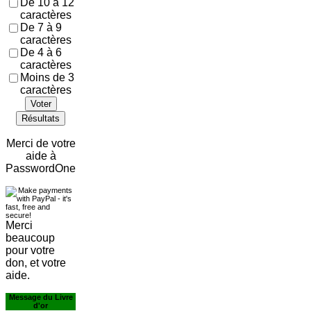
De 10 à 12
caractères
De 7 à 9
caractères
De 4 à 6
caractères
Moins de 3
caractères
Voter
Résultats
Merci de votre
aide à
PasswordOne
Merci
beaucoup
pour votre
don, et votre
aide.
Message du Livre
d'or