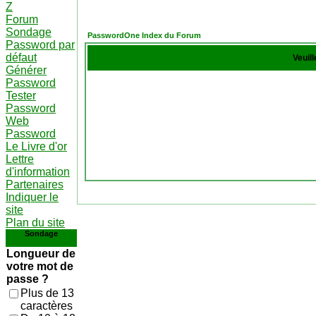
Z
Forum
Sondage
PasswordOne Index du Forum
Password par
défaut
Veuil
Générer
Password
Tester
Password
Web
Password
Le Livre d'or
Lettre
d'information
Partenaires
Indiquer le
site
Plan du site
Sondage
Longueur de
votre mot de
passe ?
Plus de 13
caractères