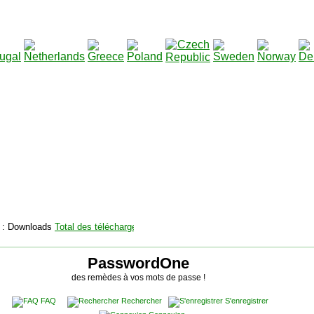
2115157
Total des téléchargements
:
|
Total des fichiers à tél
PasswordOne
des remèdes à vos mots de passe !
FAQ
Rechercher
S'enregistrer