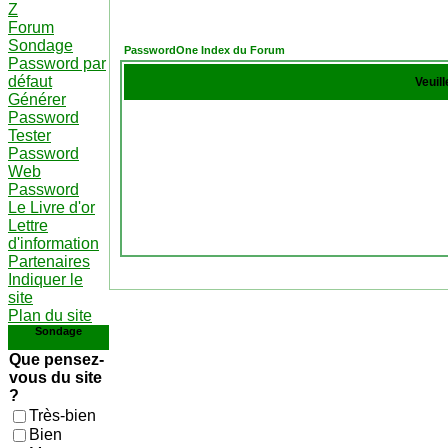
Z
Forum
Sondage
PasswordOne Index du Forum
Password par
défaut
Veuil
Générer
Password
Tester
Password
Web
Password
Le Livre d'or
Lettre
d'information
Partenaires
Indiquer le
site
Plan du site
Sondage
Que pensez-
vous du site
?
Très-bien
Bien