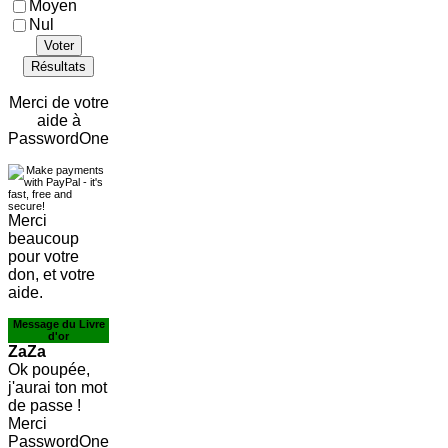
Moyen
Nul
Voter
Résultats
Merci de votre
aide à
PasswordOne
Merci
beaucoup
pour votre
don, et votre
aide.
Message du Livre
d'or
ZaZa
Ok poupée,
j'aurai ton mot
de passe !
Merci
PasswordOne