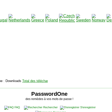
2115157
Total des téléchargements
:
|
Total des fichiers à t
PasswordOne
des remèdes à vos mots de passe !
FAQ
Rechercher
S'enregistrer