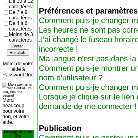
De 10 à 12
caractères
Préférences et paramètres 
De 7 à 9
caractères
Comment puis-je changer m
De 4 à 6
Les heures ne sont pas corre
caractères
Moins de 3
J'ai changé le fuseau horaire
caractères
Voter
incorrecte !
Résultats
Ma langue n'est pas dans la l
Merci de votre
Comment puis-je montrer u
aide à
PasswordOne
nom d'utilisateur ?
Comment puis-je changer m
Lorsque je clique sur le lien 
Merci
demande de me connecter !
beaucoup
pour votre
don, et votre
aide.
Publication
Message du Livre
Comment puis-je poster un s
d'or