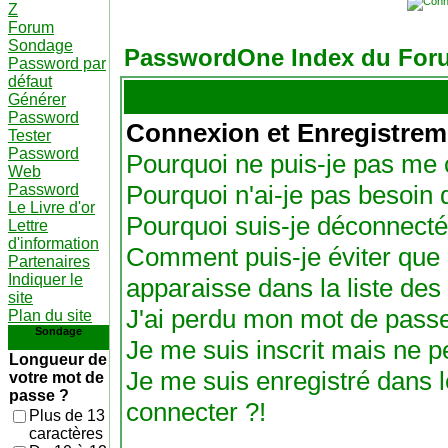
Z
Forum
Sondage
PasswordOne Index du For
Password par
défaut
Générer
Password
Connexion et Enregistrem
Tester
Password
Pourquoi ne puis-je pas me 
Web
Pourquoi n'ai-je pas besoin 
Password
Le Livre d'or
Pourquoi suis-je déconnect
Lettre
d'information
Comment puis-je éviter que 
Partenaires
Indiquer le
apparaisse dans la liste des 
site
J'ai perdu mon mot de passe
Plan du site
Sondage
Je me suis inscrit mais ne 
Longueur de
Je me suis enregistré dans 
votre mot de
passe ?
connecter ?!
Plus de 13
caractères