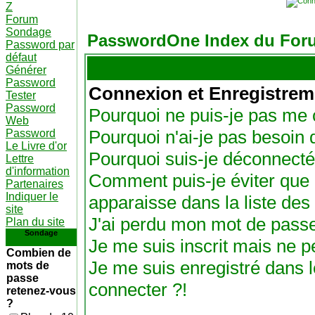
Z
Forum
Sondage
PasswordOne Index du For
Password par
défaut
Générer
Password
Connexion et Enregistrem
Tester
Password
Pourquoi ne puis-je pas me 
Web
Pourquoi n'ai-je pas besoin 
Password
Le Livre d'or
Pourquoi suis-je déconnect
Lettre
d'information
Comment puis-je éviter que 
Partenaires
Indiquer le
apparaisse dans la liste des 
site
J'ai perdu mon mot de passe
Plan du site
Sondage
Je me suis inscrit mais ne 
Combien de
Je me suis enregistré dans 
mots de
passe
connecter ?!
retenez-vous
?