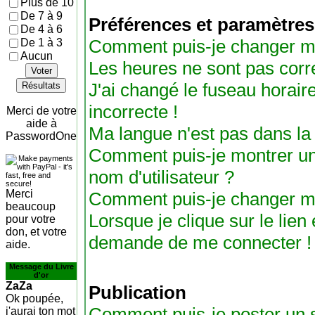
Plus de 10
De 7 à 9
Préférences et paramètres 
De 4 à 6
Comment puis-je changer m
De 1 à 3
Aucun
Les heures ne sont pas corre
Voter
J'ai changé le fuseau horaire
Résultats
incorrecte !
Merci de votre
aide à
Ma langue n'est pas dans la l
PasswordOne
Comment puis-je montrer u
nom d'utilisateur ?
Merci
Comment puis-je changer m
beaucoup
Lorsque je clique sur le lien 
pour votre
don, et votre
demande de me connecter !
aide.
Message du Livre
d'or
ZaZa
Publication
Ok poupée,
Comment puis-je poster un s
j'aurai ton mot