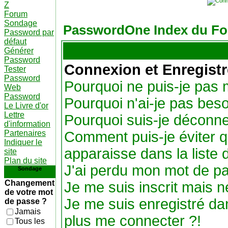
Z
Forum
Sondage
PasswordOne Index du F
Password par
défaut
Générer
Password
Connexion et Enregist
Tester
Password
Pourquoi ne puis-je pas
Web
Password
Pourquoi n'ai-je pas beso
Le Livre d'or
Lettre
Pourquoi suis-je déconn
d'information
Partenaires
Comment puis-je éviter q
Indiquer le
apparaisse dans la liste d
site
Plan du site
J'ai perdu mon mot de pa
Sondage
Changement
Je me suis inscrit mais 
de votre mot
Je me suis enregistré da
de passe ?
Jamais
plus me connecter ?!
Tous les