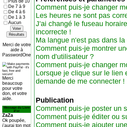
Plus de 10
Comment puis-je changer me
De 7 à 9
De 4 à 6
Les heures ne sont pas corre
De 1 à 3
J'ai changé le fuseau horaire
Aucun
Voter
incorrecte !
Résultats
Ma langue n'est pas dans la l
Merci de votre
Comment puis-je montrer u
aide à
PasswordOne
nom d'utilisateur ?
Comment puis-je changer m
Lorsque je clique sur le lien 
Merci
demande de me connecter !
beaucoup
pour votre
don, et votre
aide.
Publication
Comment puis-je poster un s
Message du Livre
d'or
Comment puis-je éditer ou 
ZaZa
Ok poupée,
Comment puis-je ajouter un
j'aurai ton mot