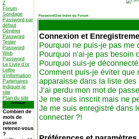
Z
Forum
Sondage
PasswordOne Index du Forum
Password par
défaut
Générer
Connexion et Enregistreme
Password
Tester
Pourquoi ne puis-je pas me 
Password
Pourquoi n'ai-je pas besoin 
Web
Password
Pourquoi suis-je déconnect
Le Livre d'or
Lettre
Comment puis-je éviter que 
d'information
apparaisse dans la liste des 
Partenaires
Indiquer le
J'ai perdu mon mot de passe
site
Je me suis inscrit mais ne 
Plan du site
Sondage
Je me suis enregistré dans 
Combien de
connecter ?!
mots de
passe
retenez-vous
?
Préférences et paramètres 