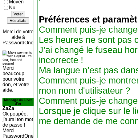
Moyen
Nul
Voter
Préférences et paramètr
Résultats
Comment puis-je change
Merci de votre
aide à
Les heures ne sont pas c
PasswordOne
J'ai changé le fuseau hora
incorrecte !
Merci
Ma langue n'est pas dans 
beaucoup
Comment puis-je montre
pour votre
don, et votre
mon nom d'utilisateur ?
aide.
Comment puis-je change
Message du Livre
d'or
ZaZa
Lorsque je clique sur le li
Ok poupée,
me demande de me conne
j'aurai ton mot
de passe !
Merci
PasswordOne