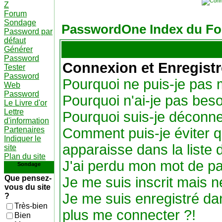
Z
Forum
Sondage
PasswordOne Index du F
Password par
défaut
Générer
Password
Connexion et Enregist
Tester
Password
Pourquoi ne puis-je pas
Web
Password
Pourquoi n'ai-je pas beso
Le Livre d'or
Lettre
Pourquoi suis-je déconn
d'information
Partenaires
Comment puis-je éviter q
Indiquer le
apparaisse dans la liste d
site
Plan du site
J'ai perdu mon mot de pa
Sondage
Que pensez-
Je me suis inscrit mais 
vous du site
Je me suis enregistré da
?
Très-bien
plus me connecter ?!
Bien