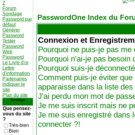
Z
Forum
Sondage
PasswordOne Index du For
Password par
défaut
Générer
Password
Connexion et Enregistrem
Tester
Password
Pourquoi ne puis-je pas me 
Web
Pourquoi n'ai-je pas besoin 
Password
Le Livre d'or
Pourquoi suis-je déconnect
Lettre
d'information
Comment puis-je éviter que 
Partenaires
Indiquer le
apparaisse dans la liste des 
site
J'ai perdu mon mot de passe
Plan du site
Sondage
Je me suis inscrit mais ne 
Que pensez-
Je me suis enregistré dans 
vous du site
?
connecter ?!
Très-bien
Bien