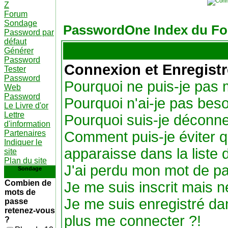
Z
Forum
Sondage
PasswordOne Index du F
Password par
défaut
Générer
Password
Connexion et Enregist
Tester
Password
Pourquoi ne puis-je pas
Web
Password
Pourquoi n'ai-je pas beso
Le Livre d'or
Lettre
Pourquoi suis-je déconn
d'information
Partenaires
Comment puis-je éviter q
Indiquer le
apparaisse dans la liste d
site
Plan du site
J'ai perdu mon mot de pa
Sondage
Combien de
Je me suis inscrit mais 
mots de
Je me suis enregistré da
passe
retenez-vous
plus me connecter ?!
?