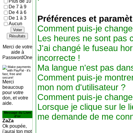
Plus de 10
De 7 à 9
De 4 à 6
Préférences et paramètr
De 1 à 3
Aucun
Comment puis-je change
Voter
Les heures ne sont pas c
Résultats
J'ai changé le fuseau hora
Merci de votre
aide à
incorrecte !
PasswordOne
Ma langue n'est pas dans 
Comment puis-je montre
Merci
mon nom d'utilisateur ?
beaucoup
pour votre
Comment puis-je change
don, et votre
aide.
Lorsque je clique sur le li
Message du Livre
me demande de me conne
d'or
ZaZa
Ok poupée,
j'aurai ton mot