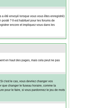
us a été envoyé lorsque vous vous êtes enregistré)
 posté ? Il est habituel pour les forums de
egistrer encore et impliquez-vous dans les
nt en haut des pages, mais cela peut ne pas
Si c'est le cas, vous devriez changer vos
ter que changer le fuseau horaire, comme la
eure pour le faire, si vous pardonnez le jeu de mots