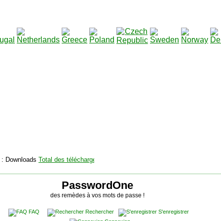
2115130
Total des téléchargements
:
|
Total des fichiers à téléch
PasswordOne
des remèdes à vos mots de passe !
FAQ
Rechercher
S'enregistrer