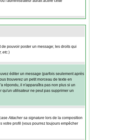
ù l'administrateur aurait activé cette
nt de pouvoir poster un message; les droits qui
 etc.
)
ouvez éditer un message (parfois seulement après
us trouverez un petit morceau de texte en
'a répondu, il n'apparaîtra pas non plus si un
r qu'un utilisateur ne peut pas supprimer un
 case
Attacher sa signature
lors de la composition
s votre profil (vous pourrez toujours empêcher