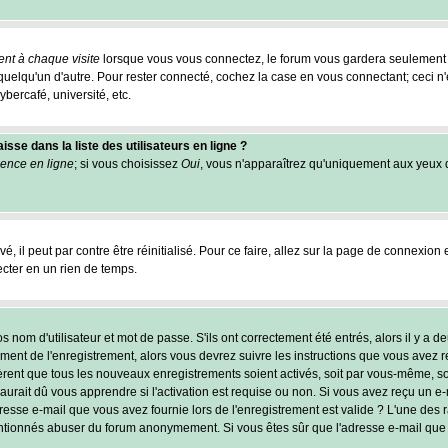
nt à chaque visite
lorsque vous vous connectez, le forum vous gardera seulement 
r quelqu'un d'autre. Pour rester connecté, cochez la case en vous connectant; ceci
ybercafé, université, etc.
se dans la liste des utilisateurs en ligne ?
ence en ligne
; si vous choisissez
Oui
, vous n'apparaîtrez qu'uniquement aux yeux
, il peut par contre être réinitialisé. Pour ce faire, allez sur la page de connexion 
ecter en un rien de temps.
nom d'utilisateur et mot de passe. S'ils ont correctement été entrés, alors il y a de
ent de l'enregistrement, alors vous devrez suivre les instructions que vous avez reç
èrent que tous les nouveaux enregistrements soient activés, soit par vous-même, soi
ait dû vous apprendre si l'activation est requise ou non. Si vous avez reçu un e-mai
resse e-mail que vous avez fournie lors de l'enregistrement est valide ? L'une des rai
tentionnés abuser du forum anonymement. Si vous êtes sûr que l'adresse e-mail que 