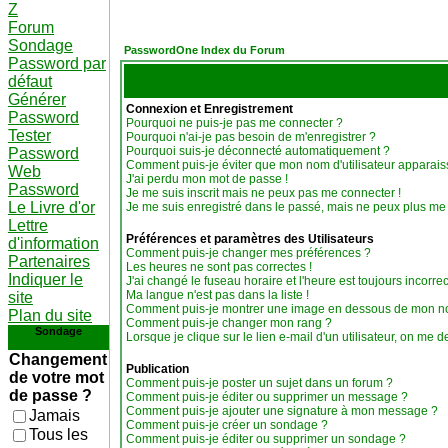
Z
Forum
Sondage
PasswordOne Index du Forum
Password par
défaut
Générer
Connexion et Enregistrement
Password
Pourquoi ne puis-je pas me connecter ?
Tester
Pourquoi n'ai-je pas besoin de m'enregistrer ?
Pourquoi suis-je déconnecté automatiquement ?
Password
Comment puis-je éviter que mon nom d'utilisateur apparaisse
Web
J'ai perdu mon mot de passe !
Password
Je me suis inscrit mais ne peux pas me connecter !
Le Livre d'or
Je me suis enregistré dans le passé, mais ne peux plus me
Lettre
Préférences et paramètres des Utilisateurs
d'information
Comment puis-je changer mes préférences ?
Partenaires
Les heures ne sont pas correctes !
Indiquer le
J'ai changé le fuseau horaire et l'heure est toujours incorrec
Ma langue n'est pas dans la liste !
site
Comment puis-je montrer une image en dessous de mon nom
Plan du site
Comment puis-je changer mon rang ?
Sondage
Lorsque je clique sur le lien e-mail d'un utilisateur, on m
Changement
Publication
de votre mot
Comment puis-je poster un sujet dans un forum ?
de passe ?
Comment puis-je éditer ou supprimer un message ?
Comment puis-je ajouter une signature à mon message ?
Jamais
Comment puis-je créer un sondage ?
Tous les
Comment puis-je éditer ou supprimer un sondage ?