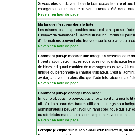
Si vous êtes sûr d'avoir choisi le bon fuseau horaire et que 
changement entre l'heure d'hiver et l'heure d'été; donc, dura
Revenir en haut de page
Ma langue n'est pas dans la liste !
Les raisons les plus probables pour ceci sont que soit l'adm
Essayez de demander à l'administrateur du forum s'il peut in
d'informations peuvent être trouvées sur le site web du gro
Revenir en haut de page
Comment puis-je montrer une image en dessous de mon n
Il peut y avoir deux images sous votre nom d'utilisateur lo
de blocs indiquant combien de messages vous avez fait ou v
unique ou personnelle à chaque utilisateur. C'est à l'adminis
avatar, cela voudra alors dire que l'administrateur en a dé
Revenir en haut de page
Comment puis-je changer mon rang ?
En général, vous ne pouvez pas directement changer le titre 
utilisé). La plupart des forums utilisent les rangs pour ind
administrateurs peuvent avoir un rang spécifique qui leur e
ou administrateur qui abaissera simplement votre compte d
Revenir en haut de page
Lorsque je clique sur le lien e-mail d'un utilisateur, on