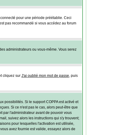
connecté pour une période préétablie. Ceci
 n'est pas recommandé si vous accédez au forum
 des administrateurs ou vous-même. Vous serez
et cliquez sur
J'ai oublié mon mot de passe
, puis
ux possibilités. Si le support COPPA est activé et
ues. Si ce n'est pas le cas, alors peut-être que
t par l'administrateur avant de pouvoir vous
l, suivez alors les instructions qui s'y trouvent;
sons pour lesquelles l'activation est utilisée,
vous avez fournie est valide, essayez alors de