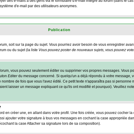
yer des e-mails à des gens via le formulaire d'e-mail intégré au forum (dans le cas o
du système d'e-mail par des utilisateurs anonymes.
Publication
forum, soit sur la page du sujet. Vous pourriez avoir besoin de vous enregistrer ava
rum ou du sujet (la liste
Vous pouvez poster de nouveaux sujets, vous pouvez voter,
 forum, vous pouvez seulement éditer ou supprimer vos propres messages. Vous p
outon
Editer
du message concerné. Si quelqu'un a déjà répondu à votre message, vo
 nombre de fois que vous l'avez édité. Ce petit texte n'apparaîtra pas si personne n
ient laisser un message expliquant ce qu'ils ont modifié et pourquoi). Veuillez note
?
d en créer une, en allant dans votre profil. Une fois créée, vous pouvez cocher la
si ajouter votre signature à tous vos messages en cochant la case appropriée dan
écochant la case Attacher sa signature lors de sa composition).