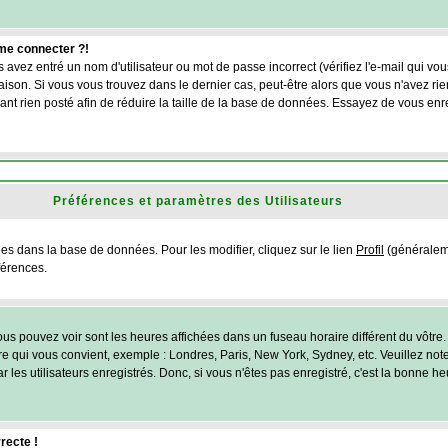
 me connecter ?!
 avez entré un nom d'utilisateur ou mot de passe incorrect (vérifiez l'e-mail qui vo
son. Si vous vous trouvez dans le dernier cas, peut-être alors que vous n'avez rien
nt rien posté afin de réduire la taille de la base de données. Essayez de vous enr
Préférences et paramètres des Utilisateurs
ées dans la base de données. Pour les modifier, cliquez sur le lien
Profil
(généraleme
férences.
us pouvez voir sont les heures affichées dans un fuseau horaire différent du vôtre. 
ire qui vous convient, exemple : Londres, Paris, New York, Sydney, etc. Veuillez no
 les utilisateurs enregistrés. Donc, si vous n'êtes pas enregistré, c'est la bonne h
recte !