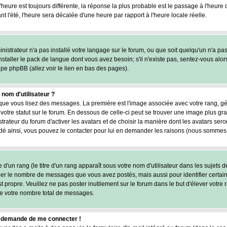
l'heure est toujours différente, la réponse la plus probable est le passage à l'heure
nt l'été, l'heure sera décalée d'une heure par rapport à l'heure locale réelle.
inistrateur n'a pas installé votre langage sur le forum, ou que soit quelqu'un n'a pa
staller le pack de langue dont vous avez besoin; s'il n'existe pas, sentez-vous alor
upe phpBB (allez voir le lien en bas des pages).
om d'utilisateur ?
rsque vous lisez des messages. La première est l'image associée avec votre rang, g
otre statut sur le forum. En dessous de celle-ci peut se trouver une image plus 
trateur du forum d'activer les avatars et de choisir la manière dont les avatars ser
cidé ainsi, vous pouvez le contacter pour lui en demander les raisons (nous sommes 
d'un rang (le titre d'un rang apparaît sous votre nom d'utilisateur dans les sujets d
iquer le nombre de messages que vous avez postés, mais aussi pour identifier certain
st propre. Veuillez ne pas poster inutilement sur le forum dans le but d'élever vot
e votre nombre total de messages.
 me demande de me connecter !