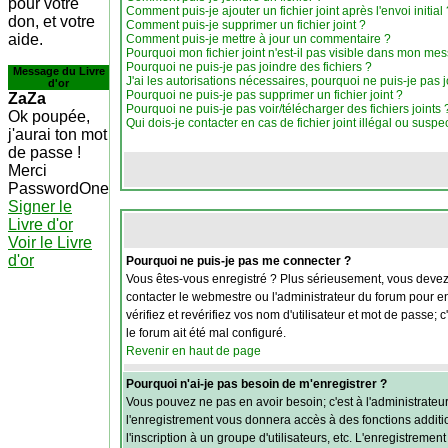
pour votre
Comment puis-je ajouter un fichier joint après l'envoi initial 
don, et votre
Comment puis-je supprimer un fichier joint ?
aide.
Comment puis-je mettre à jour un commentaire ?
Pourquoi mon fichier joint n'est-il pas visible dans mon me
Pourquoi ne puis-je pas joindre des fichiers ?
Message du Livre
J'ai les autorisations nécessaires, pourquoi ne puis-je pas j
d'or
Pourquoi ne puis-je pas supprimer un fichier joint ?
ZaZa
Pourquoi ne puis-je pas voir/télécharger des fichiers joints 
Ok poupée,
Qui dois-je contacter en cas de fichier joint illégal ou suspe
j'aurai ton mot
de passe !
Merci
PasswordOne
Signer le
Livre d'or
Voir le Livre
d'or
Pourquoi ne puis-je pas me connecter ?
Vous êtes-vous enregistré ? Plus sérieusement, vous devez v
contacter le webmestre ou l'administrateur du forum pour en
vérifiez et revérifiez vos nom d'utilisateur et mot de passe;
le forum ait été mal configuré.
Revenir en haut de page
Pourquoi n'ai-je pas besoin de m'enregistrer ?
Vous pouvez ne pas en avoir besoin; c'est à l'administrateu
l'enregistrement vous donnera accès à des fonctions additio
l'inscription à un groupe d'utilisateurs, etc. L'enregistrem