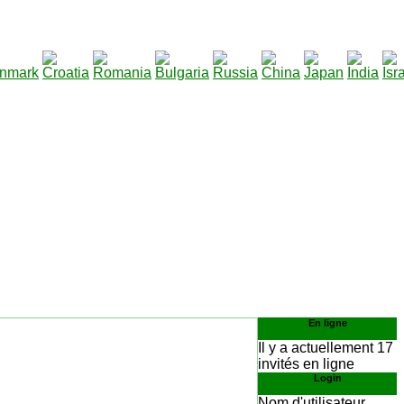
290
arger
:
En ligne
Il y a actuellement 17
invités en ligne
Login
Nom d'utilisateur