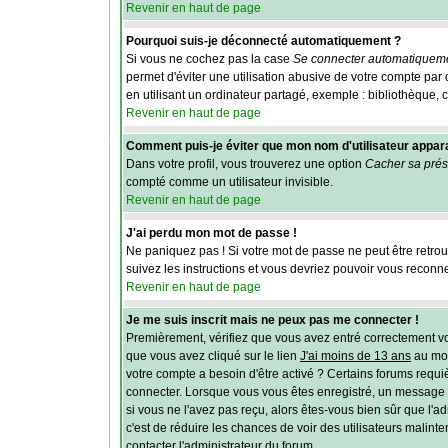
Revenir en haut de page
Pourquoi suis-je déconnecté automatiquement ?
Si vous ne cochez pas la case
Se connecter automatiqueme
permet d'éviter une utilisation abusive de votre compte pa
en utilisant un ordinateur partagé, exemple : bibliothèque, c
Revenir en haut de page
Comment puis-je éviter que mon nom d'utilisateur apparais
Dans votre profil, vous trouverez une option
Cacher sa prés
compté comme un utilisateur invisible.
Revenir en haut de page
J'ai perdu mon mot de passe !
Ne paniquez pas ! Si votre mot de passe ne peut être retrouvé
suivez les instructions et vous devriez pouvoir vous reconn
Revenir en haut de page
Je me suis inscrit mais ne peux pas me connecter !
Premièrement, vérifiez que vous avez entré correctement vos 
que vous avez cliqué sur le lien
J'ai moins de 13 ans
au mom
votre compte a besoin d'être activé ? Certains forums requi
connecter. Lorsque vous vous êtes enregistré, un message aur
si vous ne l'avez pas reçu, alors êtes-vous bien sûr que l'ad
c'est de réduire les chances de voir des utilisateurs malin
contacter l'administrateur du forum.