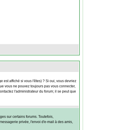
st affiché si vous l'êtes) ? Si oui, vous devriez
 que vous ne pouvez toujours pas vous connecter,
contactez l'administrateur du forum; il se peut que
es sur certains forums. Toutefois,
messagerie privée, l'envoi d'e-mail à des amis,