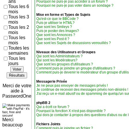
ans
Pourquoi ne puis-je pas accéder à un forum ?
Pourquoi ne puis-je pas voter dans un sondage ?
Tous les 6
mois
Mise en forme et Types de Sujets
Tous les 3
Qu'est-ce que le BBCode ?
mois
Puis-je utiliser le HTML?
Tous les 2
Que sont les Smileys ?
Puis-je poster des Images?
mois
Que sont les Annonces ?
Tous les
Que sont les Post-it ?
mois
Que sont les Sujets de discussions verrouillés ?
Toutes les
Niveaux des Utilisateurs et Groupes
semaines
Qui sont les Administrateurs ?
Tous les
Qui sont les Modérateurs?
jours
Que sont les groupes d'utilisateurs ?
Comment puis-je joindre un groupe d'utilisateurs ?
Voter
Comment puis-je devenir le modérateur d'un groupe d'utilis
Résultats
Messagerie Privée
Merci de votre
Je ne peux pas envoyer de messages privés !
Je continue de recevoir des messages privés non-désirés !
aide à
J'ai reçu un e-mail abusif ou de spamming de quelqu'un sur
PasswordOne
phpBB 2
Qui a écrit ce forum ?
Pourquoi la fonction X n'est pas disponible ?
Qui dois-je contacter à propos des questions d'abus ou de lé
Merci
Fichiers Joints
beaucoup
Comment puis-je joindre un fichier ?