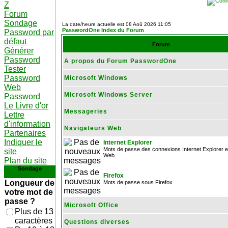
Z
Forum
Sondage
La date/heure actuelle est 08 Aoû 2026 11:05
PasswordOne Index du Forum
Password par
défaut
Forum
Générer
Password
A propos du Forum PasswordOne
Tester
Password
Microsoft Windows
Web
Microsoft Windows Server
Password
Le Livre d'or
Messageries
Lettre
d'information
Navigateurs Web
Partenaires
Indiquer le
Internet Explorer
Mots de passe des connexions Internet Explorer et
site
Web
Plan du site
Sondage
Firefox
Longueur de
Mots de passe sous Firefox
votre mot de
passe ?
Microsoft Office
Plus de 13
caractères
Questions diverses