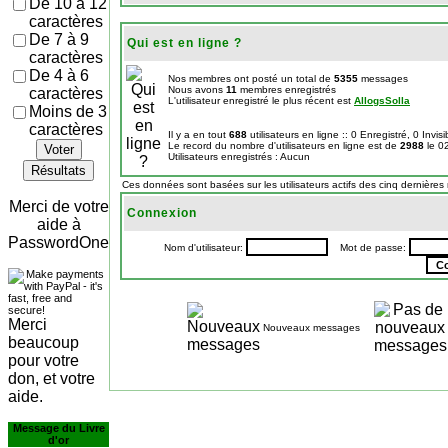
De 10 à 12
caractères
De 7 à 9
Qui est en ligne ?
caractères
De 4 à 6
Nos membres ont posté un total de
5355
messages
Nous avons
11
membres enregistrés
caractères
L'utilisateur enregistré le plus récent est
AllogsSolla
Moins de 3
caractères
Il y a en tout
688
utilisateurs en ligne :: 0 Enregistré, 0 Invis
Le record du nombre d'utilisateurs en ligne est de
2988
le 0
Voter
Utilisateurs enregistrés : Aucun
Résultats
Ces données sont basées sur les utilisateurs actifs des cinq dernières
Merci de votre
Connexion
aide à
PasswordOne
Nom d'utilisateur:
Mot de passe:
Merci
Nouveaux messages
beaucoup
pour votre
don, et votre
aide.
Message du Livre
d'or