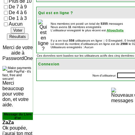
Plus de 10
De 7 à 9
De 4 à 6
Qui est en ligne ?
De 1 à 3
Aucun
Nos membres ont posté un total de
5355
messages
Nous avons
11
membres enregistrés
Voter
L'utilisateur enregistré le plus récent est
AllogsSolla
Résultats
Il y a en tout
558
utilisateurs en ligne :: 0 Enregistré, 0 Invis
Le record du nombre d'utilisateurs en ligne est de
2988
le 0
Merci de votre
Utilisateurs enregistrés : Aucun
aide à
Ces données sont basées sur les utilisateurs actifs des cinq dernières
PasswordOne
Connexion
Nom d'utilisateur:
Merci
beaucoup
pour votre
don, et votre
aide.
Message du Livre
d'or
ZaZa
Ok poupée,
j'aurai ton mot