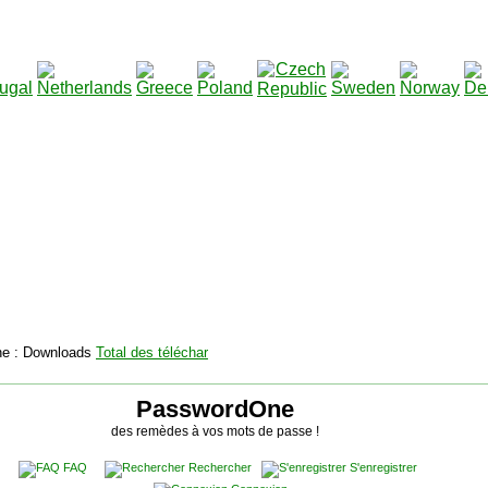
2115136
Total des téléchargements
:
|
Total des fichiers à té
PasswordOne
des remèdes à vos mots de passe !
FAQ
Rechercher
S'enregistrer