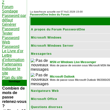
Z
Forum
Sondage
La date/heure actuelle est 07 Aoû 2026 15:00
PasswordOne Index du Forum
Password par
défaut
Générer
Password
A propos du Forum PasswordOne
Tester
Password
Microsoft Windows
Web
Microsoft Windows Server
Password
Le Livre d'or
Messageries
Lettre
d'information
MSN et Windows Live Messenger
Partenaires
Mots de passe de session sous Microsoft MSN M
Indiquer le
site
Microsoft Outlook
Plan du site
Mots de passe sous Microsoft Outlook 98/2000/2
Sondage
Combien de
Navigateurs Web
mots de
passe
Microsoft Office
retenez-vous
?
Questions diverses