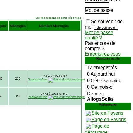
Mot de passe
Voir les messages sans réponses
Se souvenir de
jets
Messages
Derniers Messages
moi
Mot de passe
oublié ?
Pas encore de
compte ?
Enregistrez-vous
Membres actifs
12 enregistrés
0 Aujourd hui
17 Avr 2015 19:37
49
235
PasswordOne
0 Cette semaine
0 Ce mois-ci
Dernier:
07 Aoû 2015 07:49
4
23
PasswordOne
AllogsSolla
Webmestre
Site en Favoris
Page en Favoris
Page de
démarrage