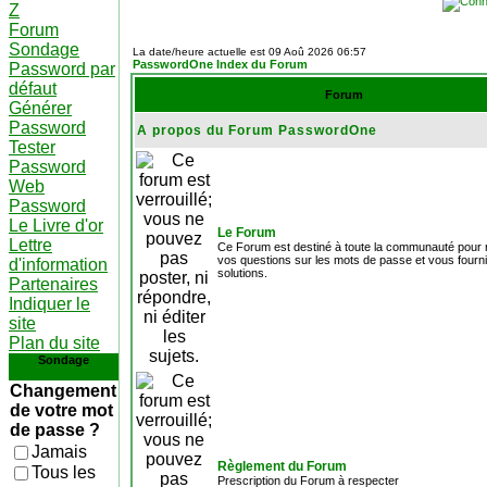
Z
Forum
Sondage
La date/heure actuelle est 09 Aoû 2026 06:57
PasswordOne Index du Forum
Password par
défaut
Forum
Générer
Password
A propos du Forum PasswordOne
Tester
Password
Web
Password
Le Livre d'or
Le Forum
Lettre
Ce Forum est destiné à toute la communauté pour 
vos questions sur les mots de passe et vous fourn
d'information
solutions.
Partenaires
Indiquer le
site
Plan du site
Sondage
Changement
de votre mot
de passe ?
Jamais
Règlement du Forum
Tous les
Prescription du Forum à respecter