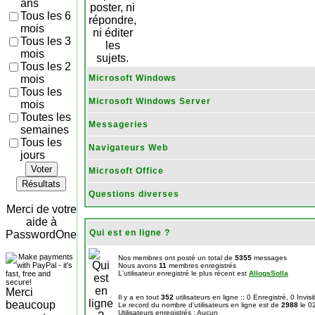
ans
Tous les 6
mois
Tous les 3
mois
Tous les 2
mois
Microsoft Windows
Tous les
Microsoft Windows Server
mois
Toutes les
Messageries
semaines
Tous les
Navigateurs Web
jours
Voter
Microsoft Office
Résultats
Questions diverses
Merci de votre
aide à
Qui est en ligne ?
PasswordOne
Nos membres ont posté un total de
5355
messages
Nous avons
11
membres enregistrés
L'utilisateur enregistré le plus récent est
AllogsSolla
Merci
Il y a en tout
352
utilisateurs en ligne :: 0 Enregistré, 0 Invis
beaucoup
Le record du nombre d'utilisateurs en ligne est de
2988
le 0
Utilisateurs enregistrés : Aucun