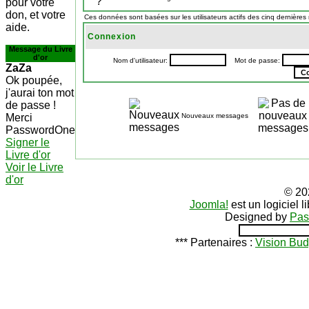
pour votre
don, et votre
Ces données sont basées sur les utilisateurs actifs des cinq dernières
aide.
Connexion
Message du Livre
d'or
Nom d'utilisateur:
Mot de passe:
ZaZa
Ok poupée,
j'aurai ton mot
de passe !
Merci
Nouveaux messages
PasswordOne
Signer le
Livre d'or
Voir le Livre
d'or
© 20
Joomla!
est un logiciel 
Designed by
Pas
*** Partenaires :
Vision Bud