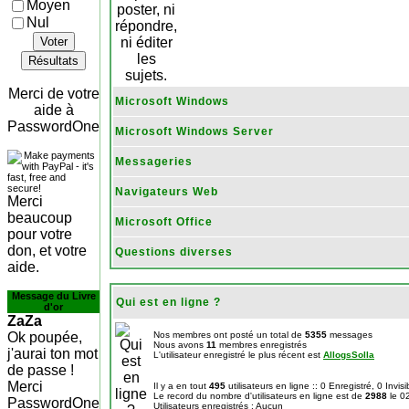
Moyen
Nul
Voter
Résultats
Merci de votre
Microsoft Windows
aide à
PasswordOne
Microsoft Windows Server
Messageries
Navigateurs Web
Merci
beaucoup
Microsoft Office
pour votre
don, et votre
Questions diverses
aide.
Message du Livre
Qui est en ligne ?
d'or
ZaZa
Ok poupée,
Nos membres ont posté un total de
5355
messages
Nous avons
11
membres enregistrés
j'aurai ton mot
L'utilisateur enregistré le plus récent est
AllogsSolla
de passe !
Merci
Il y a en tout
495
utilisateurs en ligne :: 0 Enregistré, 0 Invis
Le record du nombre d'utilisateurs en ligne est de
2988
le 0
PasswordOne
Utilisateurs enregistrés : Aucun