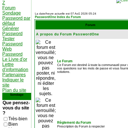
Z
Forum
Sondage
La date/heure actuelle est 07 Aoû 2026 05:24
PasswordOne Index du Forum
Password par
défaut
Forum
Générer
Password
A propos du Forum PasswordOne
Tester
Password
Web
Password
Le Livre d'or
Le Forum
Lettre
Ce Forum est destiné à toute la communauté pour 
vos questions sur les mots de passe et vous fourn
d'information
solutions.
Partenaires
Indiquer le
site
Plan du site
Sondage
Que pensez-
vous du site
?
Très-bien
Règlement du Forum
Bien
Prescription du Forum à respecter