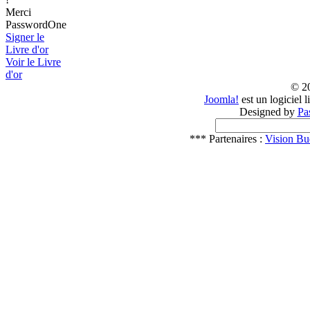
Merci
PasswordOne
Signer le
Livre d'or
Voir le Livre
d'or
© 2
Joomla!
est un logiciel 
Designed by
Pa
*** Partenaires :
Vision Bu