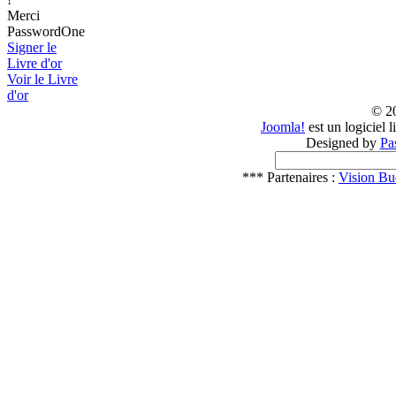
Merci
PasswordOne
Signer le
Livre d'or
Voir le Livre
d'or
© 2
Joomla!
est un logiciel 
Designed by
Pa
*** Partenaires :
Vision Bu