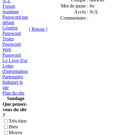
A-Z
Mot de passe :
fw
Forum
Sondage
Accès :
N/A
Password par
Commentaire :
défaut
Générer
[ Retour ]
Password
Tester
Password
Web
Password
Le Livre d'or
Lettre
d'information
Partenaires
Indiquer le
site
Plan du site
Sondage
Que pensez-
vous du site
?
Très-bien
Bien
Moyen