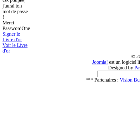
Ok poupée,
j'aurai ton
mot de passe
!
Merci
PasswordOne
Signer le
Livre d'or
Voir le Livre
d'or
© 2
Joomla!
est un logiciel 
Designed by
Pa
*** Partenaires :
Vision Bu