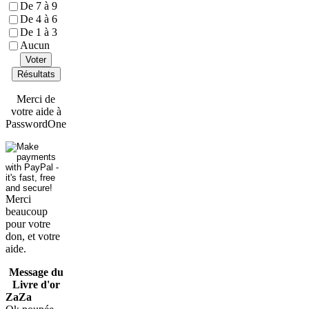
De 7 à 9
De 4 à 6
De 1 à 3
Aucun
Voter
Résultats
Merci de
votre aide à
PasswordOne
Merci
beaucoup
pour votre
don, et votre
aide.
Message du
Livre d'or
ZaZa