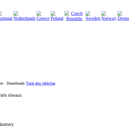
2115133
Total des téléchargements
:
|
Total des fichiers à t
riels réseaux
lastruey