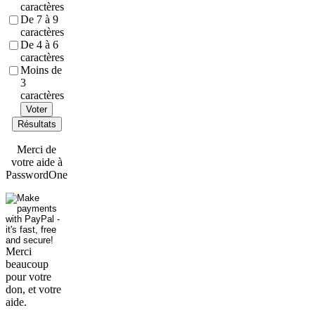
caractères
De 7 à 9
caractères
De 4 à 6
caractères
Moins de
3
caractères
Voter
Résultats
Merci de
votre aide à
PasswordOne
Merci
beaucoup
pour votre
don, et votre
aide.