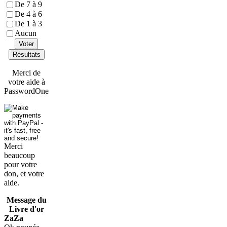
De 7 à 9
De 4 à 6
De 1 à 3
Aucun
Voter
Résultats
Merci de
votre aide à
PasswordOne
Merci
beaucoup
pour votre
don, et votre
aide.
Message du
Livre d'or
ZaZa