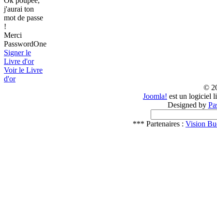
Ok poupée,
j'aurai ton
mot de passe
!
Merci
PasswordOne
Signer le
Livre d'or
Voir le Livre
d'or
© 2
Joomla!
est un logiciel 
Designed by
Pa
*** Partenaires :
Vision Bu