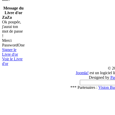
Message du
Livre d'or
ZaZa
Ok poupée,
j'aurai ton
mot de passe
!
Merci
PasswordOne
Signer le
Livre d'or
Voir le Livre
d'or
© 2
Joomla!
est un logiciel 
Designed by
Pa
*** Partenaires :
Vision Bu