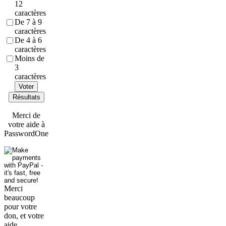
12
caractères
De 7 à 9
caractères
De 4 à 6
caractères
Moins de
3
caractères
Voter
Résultats
Merci de
votre aide à
PasswordOne
Merci
beaucoup
pour votre
don, et votre
aide.