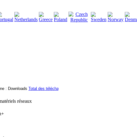
2115136
Total des téléchargements
:
|
Total des fichiers à t
matériels réseaux
n+