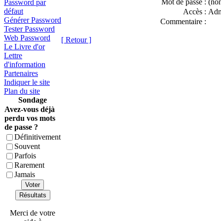
Mot de passe :
(non
Password par
défaut
Accès :
Adm
Générer Password
Commentaire :
Tester Password
Web Password
[ Retour ]
Le Livre d'or
Lettre
d'information
Partenaires
Indiquer le site
Plan du site
Sondage
Avez-vous déjà
perdu vos mots
de passe ?
Définitivement
Souvent
Parfois
Rarement
Jamais
Voter
Résultats
Merci de votre