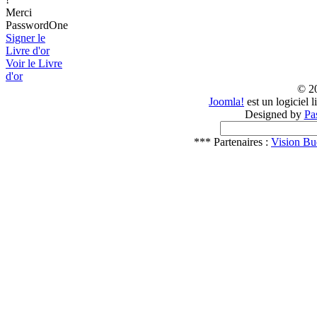
Merci
PasswordOne
Signer le
Livre d'or
Voir le Livre
d'or
© 2
Joomla!
est un logiciel 
Designed by
Pa
*** Partenaires :
Vision Bu