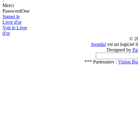
Merci
PasswordOne
Signer le
Livre d'or
Voir le Livre
d'or
© 2
Joomla!
est un logiciel 
Designed by
Pa
*** Partenaires :
Vision Bu