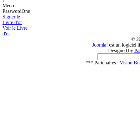
Merci
PasswordOne
Signer le
Livre d'or
Voir le Livre
d'or
© 2
Joomla!
est un logiciel 
Designed by
Pa
*** Partenaires :
Vision Bu