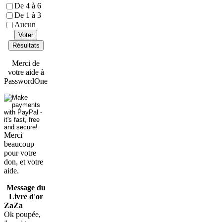
De 4 à 6
De 1 à 3
Aucun
Voter
Résultats
Merci de
votre aide à
PasswordOne
Merci
beaucoup
pour votre
don, et votre
aide.
Message du
Livre d'or
ZaZa
Ok poupée,