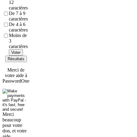
12
caractères
De 7 à 9
caractères
De 4 à 6
caractères
Moins de
3
caractères
Voter
Résultats
Merci de
votre aide à
PasswordOne
Merci
beaucoup
pour votre
don, et votre
aide.