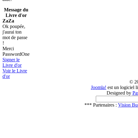
Message du
Livre d'or
ZaZa
Ok poupée,
j'aurai ton
mot de passe
!
Merci
PasswordOne
Signer le
Livre d'or
Voir le Livre
d'or
© 2
Joomla!
est un logiciel 
Designed by
Pa
*** Partenaires :
Vision Bu