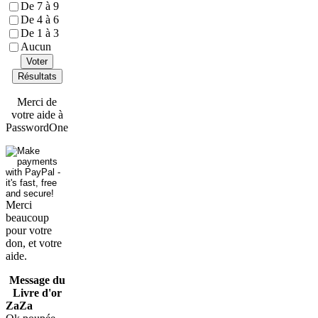
De 7 à 9
De 4 à 6
De 1 à 3
Aucun
Voter
Résultats
Merci de
votre aide à
PasswordOne
Merci
beaucoup
pour votre
don, et votre
aide.
Message du
Livre d'or
ZaZa