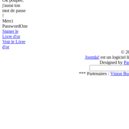
Ok poupée,
j'aurai ton
mot de passe
!
Merci
PasswordOne
Signer le
Livre d'or
Voir le Livre
d'or
© 2
Joomla!
est un logiciel 
Designed by
Pa
*** Partenaires :
Vision Bu