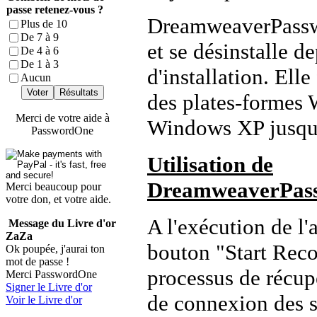
passe retenez-vous ?
DreamweaverPasswo
Plus de 10
De 7 à 9
et se désinstalle d
De 4 à 6
De 1 à 3
d'installation. Elle
Aucun
Voter
Résultats
des plates-formes 
Merci de votre aide à
Windows XP jusqu
PasswordOne
Utilisation de
DreamweaverPas
Merci beaucoup pour
votre don, et votre aide.
A l'exécution de l'
Message du Livre d'or
ZaZa
bouton "Start Rec
Ok poupée, j'aurai ton
mot de passe !
processus de récup
Merci PasswordOne
Signer le Livre d'or
de connexion des 
Voir le Livre d'or