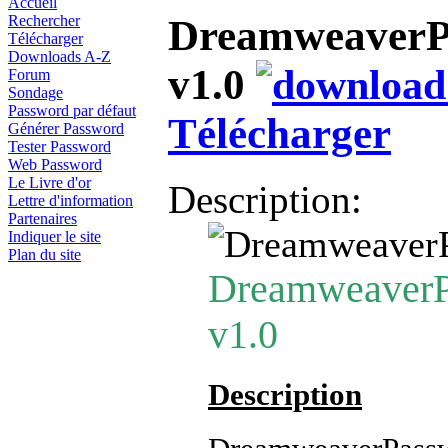
Accueil
DreamweaverP
Rechercher
Télécharger
Downloads A-Z
v1.0
Forum
Sondage
Password par défaut
Télécharger
Générer Password
Tester Password
Web Password
Le Livre d'or
Description:
Lettre d'information
Partenaires
Indiquer le site
Plan du site
DreamweaverP
v1.0
Description