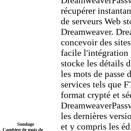
DreamweaverPassw
récupérer instanta
de serveurs Web s
Dreamweaver. Dre
concevoir des sites
facile l'intégrati
stocke les détails 
les mots de passe 
services tels que
format crypté et sé
DreamweaverPassw
les dernières ver
et y compris les éd
Sondage
Combien de mots de