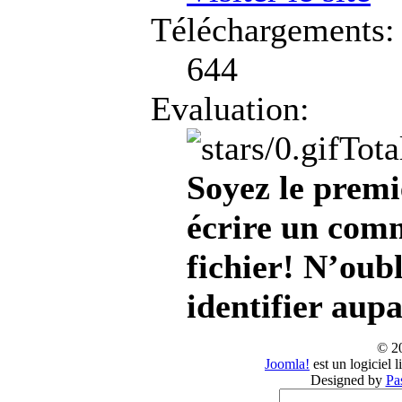
Téléchargements:
644
Evaluation:
Tota
Soyez le premi
écrire un comm
fichier! N’oub
identifier aup
© 2
Joomla!
est un logiciel 
Designed by
Pa