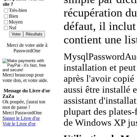
site ?
récupération d
Très-bien
Bien
Moyen
défaut, il inclu
Nul
Voter
Résultats
contient une
lis
Merci de votre aide à
PasswordOne
MysqlPasswordAud
installation et peu
Merci beaucoup pour
après l'avoir copié
votre don, et votre aide.
aussi être installé 
Message du Livre d'or
ZaZa
assistant d'installa
Ok poupée, j'aurai ton
mot de passe !
plupart des plates
Merci PasswordOne
Signer le Livre d'or
de Windows XP ju
Voir le Livre d'or