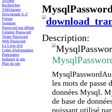
Accueil
MysqlPassword
Rechercher
Télécharger
Downloads A-Z
Forum
Sondage
Password par défaut
Générer Password
Description:
Tester Password
Web Password
Le Livre d'or
Lettre d'information
Partenaires
MysqlPassword
Indiquer le site
Plan du site
MysqlPasswordAudi
les mots de passe 
données Mysql. Mys
de base de données
puissant utilisé par