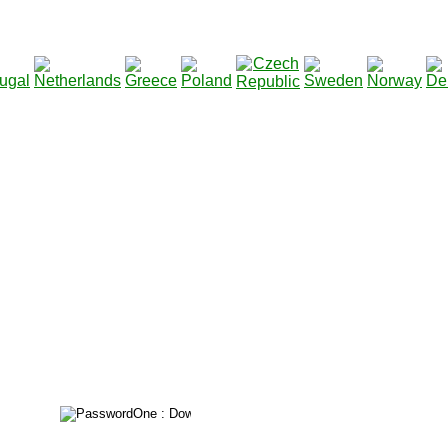
211513
Total des téléchargements
: