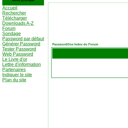
Menu principal
Accueil
Rechercher
Télécharger
Downloads A-Z
Forum
Sondage
Password par défaut
Générer Password
PasswordOne Index du Forum
Tester Password
Web Password
Le Livre d'or
Lettre d'information
Partenaires
Indiquer le site
Plan du site