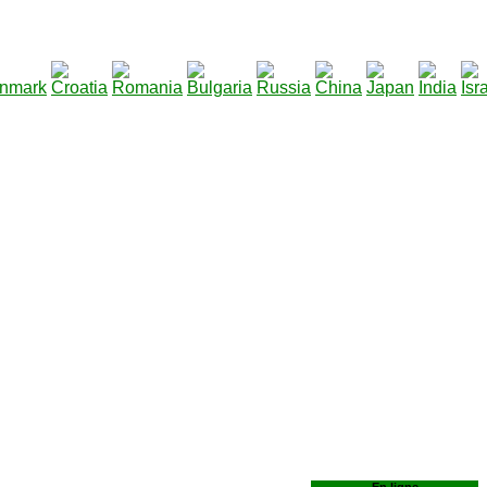
1
290
|
Total des fichiers à télécharger
: