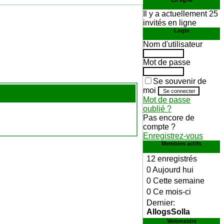
En ligne
Il y a actuellement 25
invités en ligne
Login
Nom d'utilisateur
Mot de passe
Se souvenir de
moi
Mot de passe
oublié ?
Pas encore de
compte ?
Enregistrez-vous
Membres actifs
12 enregistrés
0 Aujourd hui
0 Cette semaine
0 Ce mois-ci
Dernier:
AllogsSolla
Webmestre