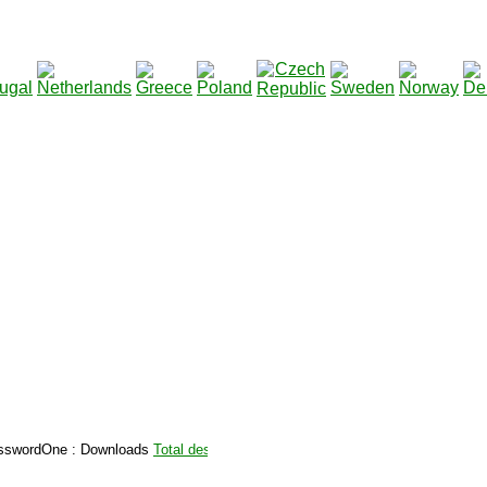
2115131
Total des téléchargements
:
|
Total des fich