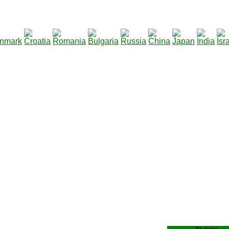
290
iers à télécharger
: