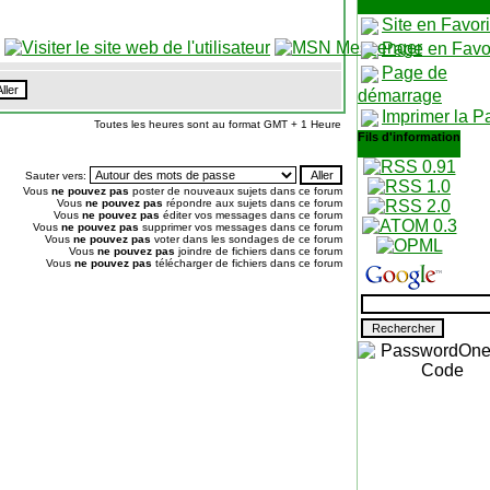
Site en Favor
Page en Favo
Page de
démarrage
Imprimer la P
Toutes les heures sont au format GMT + 1 Heure
Fils d'information
Sauter vers:
Vous
ne pouvez pas
poster de nouveaux sujets dans ce forum
Vous
ne pouvez pas
répondre aux sujets dans ce forum
Vous
ne pouvez pas
éditer vos messages dans ce forum
Vous
ne pouvez pas
supprimer vos messages dans ce forum
Vous
ne pouvez pas
voter dans les sondages de ce forum
Vous
ne pouvez pas
joindre de fichiers dans ce forum
Vous
ne pouvez pas
télécharger de fichiers dans ce forum