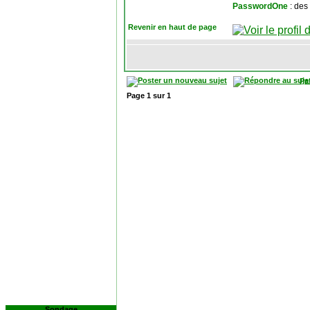
PasswordOne
: des
Revenir en haut de page
Pa
Page
1
sur
1
Sondage