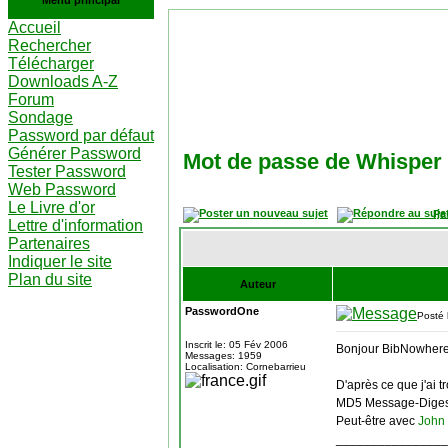
Menu principal
Accueil
Rechercher
Télécharger
Downloads A-Z
Forum
Sondage
Password par défaut
Générer Password
Mot de passe de Whisper 
Tester Password
Web Password
Le Livre d'or
Pa
Lettre d'information
Partenaires
Indiquer le site
Plan du site
Auteur
PasswordOne
Posté 
Inscrit le: 05 Fév 2006
Bonjour BibNowhere
Messages: 1959
Localisation: Cornebarrieu
D'après ce que j'ai 
MD5 Message-Diges
Peut-être avec
John 
________________