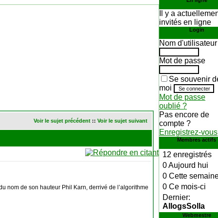
En ligne
Il y a actuelleme
invités en ligne
Login
Nom d'utilisateur
Mot de passe
Se souvenir d
moi
Mot de passe
oublié ?
Pas encore de
Voir le sujet précédent
::
Voir le sujet suivant
compte ?
Enregistrez-vous
Membres actifs
12 enregistrés
0 Aujourd hui
0 Cette semain
0 Ce mois-ci
 du nom de son hauteur Phil Karn, derrivé de l’algorithme
Dernier:
AllogsSolla
Webmestre