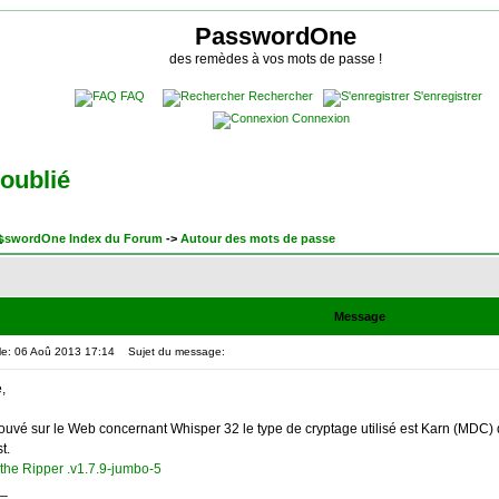
PasswordOne
des remèdes à vos mots de passe !
FAQ
Rechercher
S'enregistrer
Connexion
oublié
sswordOne Index du Forum
->
Autour des mots de passe
Message
le: 06 Aoû 2013 17:14
Sujet du message:
,
trouvé sur le Web concernant Whisper 32 le type de cryptage utilisé est Karn (MDC)
t.
the Ripper .v1.7.9-jumbo-5
_