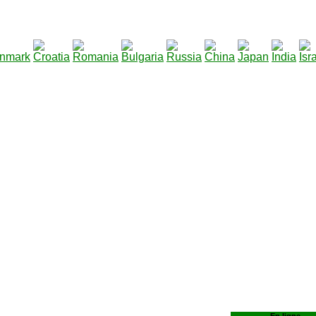
290
hiers à télécharger
: