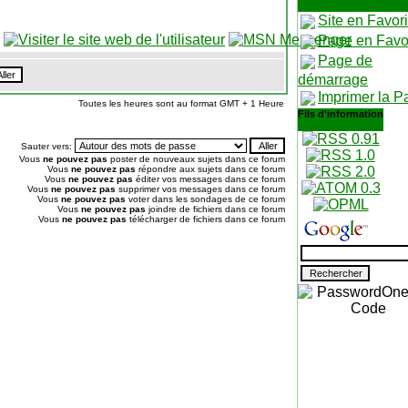
Site en Favor
Page en Favo
Page de
démarrage
Imprimer la P
Toutes les heures sont au format GMT + 1 Heure
Fils d'information
Sauter vers:
Vous
ne pouvez pas
poster de nouveaux sujets dans ce forum
Vous
ne pouvez pas
répondre aux sujets dans ce forum
Vous
ne pouvez pas
éditer vos messages dans ce forum
Vous
ne pouvez pas
supprimer vos messages dans ce forum
Vous
ne pouvez pas
voter dans les sondages de ce forum
Vous
ne pouvez pas
joindre de fichiers dans ce forum
Vous
ne pouvez pas
télécharger de fichiers dans ce forum