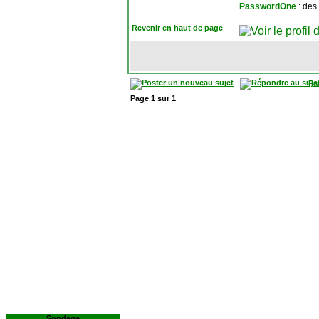
PasswordOne
: des
Revenir en haut de page
Pa
Page
1
sur
1
Sondage