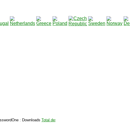
2115136
Total des téléchargements
:
|
Total des fic