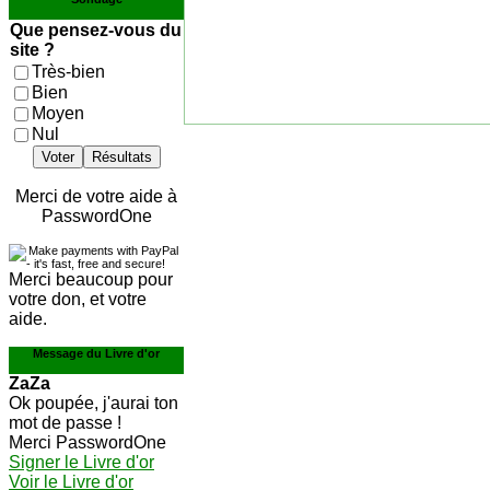
Que pensez-vous du
site ?
Très-bien
Bien
Moyen
Nul
Voter
Résultats
Merci de votre aide à
PasswordOne
Merci beaucoup pour
votre don, et votre
aide.
Message du Livre d'or
ZaZa
Ok poupée, j'aurai ton
mot de passe !
Merci PasswordOne
Signer le Livre d'or
Voir le Livre d'or