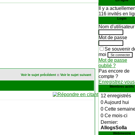
En ligne
Il y a actuelleme
116 invités en li
Login
Nom d'utilisateur
Mot de passe
Se souvenir d
moi
Mot de passe
oublié ?
Pas encore de
Voir le sujet précédent
::
Voir le sujet suivant
compte ?
Enregistrez-vous
Membres actifs
12 enregistrés
0 Aujourd hui
0 Cette semain
0 Ce mois-ci
Dernier:
AllogsSolla
Webmestre