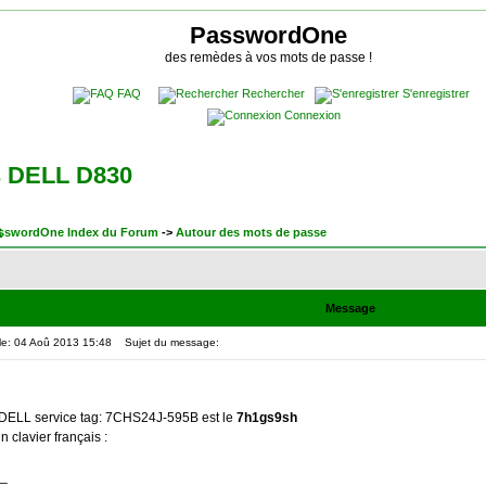
PasswordOne
des remèdes à vos mots de passe !
FAQ
Rechercher
S'enregistrer
Connexion
os DELL D830
sswordOne Index du Forum
->
Autour des mots de passe
Message
le: 04 Aoû 2013 15:48
Sujet du message:
DELL service tag: 7CHS24J-595B est le
7h1gs9sh
 clavier français :
_