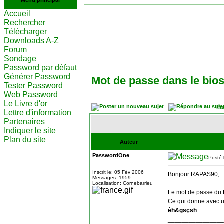
Menu principal
Accueil
Rechercher
Télécharger
Downloads A-Z
Forum
Sondage
Password par défaut
Générer Password
Mot de passe dans le bi
Tester Password
Web Password
Le Livre d'or
Pa
Lettre d'information
Partenaires
Indiquer le site
Plan du site
Auteur
PasswordOne
Posté 
Inscrit le: 05 Fév 2006
Bonjour RAPAS90,
Messages: 1959
Localisation: Cornebarrieu
Le mot de passe du 
Ce qui donne avec un
èh&gsçsh
________________